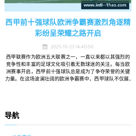
西甲前十强球队欧洲争霸赛激烈角逐精
彩纷呈荣耀之路开启
2025-10-23 14:40:50
西甲联赛作为欧洲五大联赛之一，一直以来都以其强烈的
竞争性和丰富的足球文化吸引着无数球迷的关注。每当欧
洲赛事开启，西甲前十强球队总是成为了争夺荣誉的关键
力量。在这场波澜壮阔的欧洲争霸赛中，西甲球队不仅展...
导航