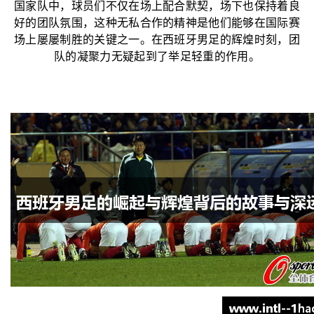
国家队中，球员们不仅在场上配合默契，场下也保持着良
好的团队氛围，这种无私合作的精神是他们能够在国际赛
场上屡屡制胜的关键之一。在西班牙男足的辉煌时刻，团
队的凝聚力无疑起到了举足轻重的作用。