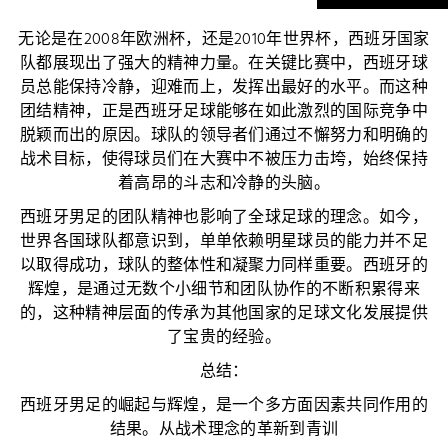
无论是在2008年欧洲杯，还是2010年世界杯，西班牙国家
队都展现出了强大的精神力量。在关键比赛中，西班牙球
员总能保持冷静，迎难而上，发挥出最好的水平。而这种
团结精神，正是西班牙足球能够在如此激烈的国际竞争中
脱颖而出的原因。球队的领导者们通过不懈努力和明确的
战术目标，使得球员们在大赛中不被压力击垮，始终保持
着高昂的斗志和冷静的头脑。
西班牙男足的团队精神也影响了全球足球的理念。如今，
世界各国球队都意识到，单单依赖明星球员的能力并不足
以取得成功，球队的整体性和凝聚力同样重要。西班牙的
辉煌，是通过无数个小细节和团队协作的不断积累得来
的，这种精神层面的传承为其他国家的足球文化发展提供
了宝贵的经验。
总结：
西班牙男足的崛起与辉煌，是一个多方面因素共同作用的
结果。从战术理念的革新到青训