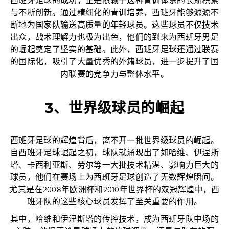
西班牙足球的成功，正是依赖于这种青训体系的长期积累
与不断创新。通过精细化的青训培养，西班牙能够源源不
断地为国家队输送高质量的年轻球员。这些球员不仅技术
出众，战术理解力也极为出色，他们的到来为西班牙男足
的崛起奠定了坚实的基础。此外，西班牙足球还通过联赛
的国际化，吸引了大量优秀的外籍球员，进一步提升了国
内联赛的竞争力与整体水平。
3、世界级球员的崛起
西班牙足球的辉煌背后，离不开一批世界级球员的崛起。
自西班牙足球崛起之初，球队就涌现出了如哈维、伊涅斯
塔、卡西利亚斯、劳尔等一大批技术精湛、影响力巨大的
球员，他们在赛场上为西班牙足球创造了无数辉煌瞬间。
尤其是在2008年欧洲杯和2010年世界杯的双冠辉煌中，西
班牙队的这些核心球员发挥了至关重要的作用。
其中，哈维和伊涅斯塔的传控技术，成为西班牙队中场的