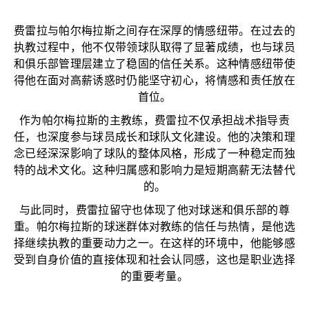
费雷拉与帕尔梅拉斯之间存在深厚的情感纽带。在过去的
执教过程中，他不仅带领球队取得了显著成绩，也与球员
和俱乐部管理层建立了稳固的信任关系。这种情感纽带使
得他在面对高薪诱惑时仍能坚守初心，将情感和责任放在
首位。
作为帕尔梅拉斯的主教练，费雷拉不仅承担战术指导责
任，也深度参与球员成长和球队文化建设。他的决策和理
念已经深深影响了球队的整体风格，形成了一种稳定而独
特的战术文化。这种归属感和影响力是短期高薪无法替代
的。
与此同时，费雷拉留守也体现了他对球迷和俱乐部的尊
重。帕尔梅拉斯的球迷群体对教练的信任与热情，是他选
择继续执教的重要动力之一。在这样的环境中，他能够感
受到自身价值的直接体现和社会认同感，这也是职业选择
的重要考量。