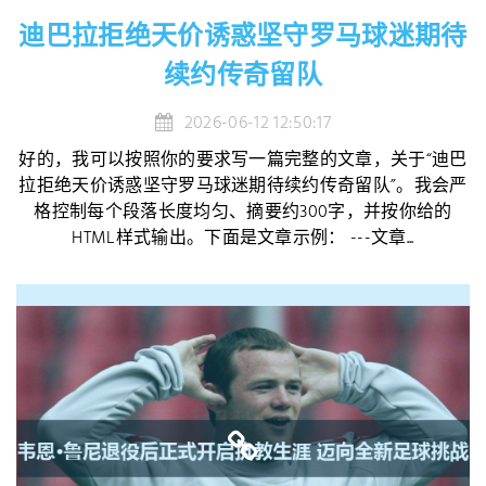
迪巴拉拒绝天价诱惑坚守罗马球迷期待
续约传奇留队
2026-06-12 12:50:17
好的，我可以按照你的要求写一篇完整的文章，关于“迪巴
拉拒绝天价诱惑坚守罗马球迷期待续约传奇留队”。我会严
格控制每个段落长度均匀、摘要约300字，并按你给的
HTML样式输出。下面是文章示例： ---文章...