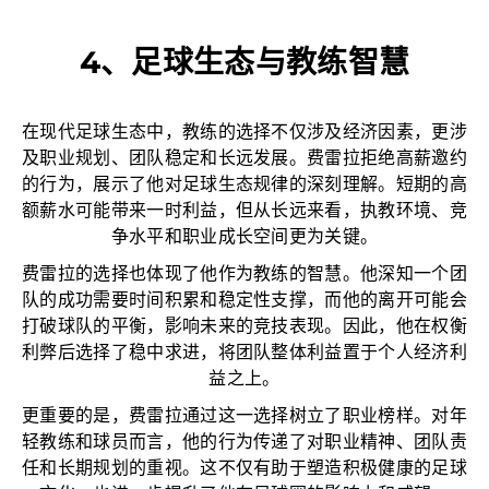
4、足球生态与教练智慧
在现代足球生态中，教练的选择不仅涉及经济因素，更涉
及职业规划、团队稳定和长远发展。费雷拉拒绝高薪邀约
的行为，展示了他对足球生态规律的深刻理解。短期的高
额薪水可能带来一时利益，但从长远来看，执教环境、竞
争水平和职业成长空间更为关键。
费雷拉的选择也体现了他作为教练的智慧。他深知一个团
队的成功需要时间积累和稳定性支撑，而他的离开可能会
打破球队的平衡，影响未来的竞技表现。因此，他在权衡
利弊后选择了稳中求进，将团队整体利益置于个人经济利
益之上。
更重要的是，费雷拉通过这一选择树立了职业榜样。对年
轻教练和球员而言，他的行为传递了对职业精神、团队责
任和长期规划的重视。这不仅有助于塑造积极健康的足球