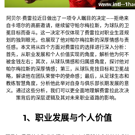
阿贝尔·费雷拉近日做出了一项令人瞩目的决定——拒绝来
自卡塔尔的高薪邀请，继续留守帕尔梅拉斯，为球队的卫
冕目标而奋斗。这一决定不仅体现了费雷拉对职业生涯规
划的独到眼光，也展现了他对帕尔梅拉斯的深厚情感与责
任感。本文将从四个方面对费雷拉的选择进行深入分析：
首先，从职业发展和个人价值实现的角度，解析他为何不
被金钱左右；其次，从球队情感和归属感角度，探讨他对
帕尔梅拉斯的深厚情感；第三，从球队竞技目标和卫冕战
略，解读他在团队荣誉中的使命感；最后，从足球生态和
教练智慧角度，分析他此举对自身与俱乐部长期发展的意
义。通过这些分析，我们可以更全面地理解费雷拉此次决
策背后的深层逻辑及其对未来职业道路的影响。
1、职业发展与个人价值