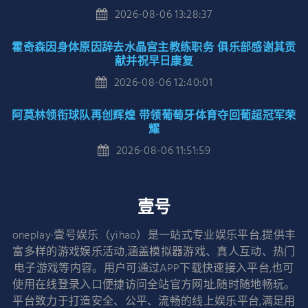
2026-08-06 13:28:37
霍奇森因身体原因辞去水晶宫主教练职务 俱乐部感谢其贡
献并祝早日康复
2026-08-06 12:40:01
阿莫林领衔球队再创辉煌 带领葡萄牙体育夺回葡超冠军荣
耀
2026-08-06 11:51:59
壹号
oneplay·壹号娱乐（yihao）是一站式专业娱乐平台,提供丰
富多样的游戏娱乐活动,涵盖模拟器游戏、真人互动、热门
电子游戏等内容。用户可通过APP下载快速接入平台,也可
使用在线登录入口便捷访问全站官方网址,随时随地畅玩。
平台致力于打造安全、公平、流畅的线上娱乐平台,满足用