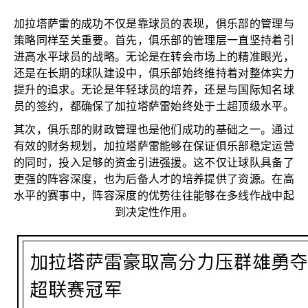
加拉塔萨雷的成功不仅是靠球员的表现，俱乐部的管理与
策略同样至关重要。首先，俱乐部的管理层一直坚持着引
进高水平球员的战略。无论是在转会市场上的精准眼光，
还是在长期的球队建设中，俱乐部始终维持着对整体实力
提升的追求。无论是年轻球员的培养，还是与国际知名球
员的签约，都确保了加拉塔萨雷始终处于土超顶级水平。
其次，俱乐部的财政管理也是他们成功的基础之一。通过
有效的财务规划，加拉塔萨雷能够在保证俱乐部稳定运营
的同时，投入足够的资金引进强援。这不仅让球队具备了
更强的阵容深度，也为后备人才的培养提供了资源。在高
水平的赛事中，阵容深度的优势往往能够在多线作战中起
到决定性作用。