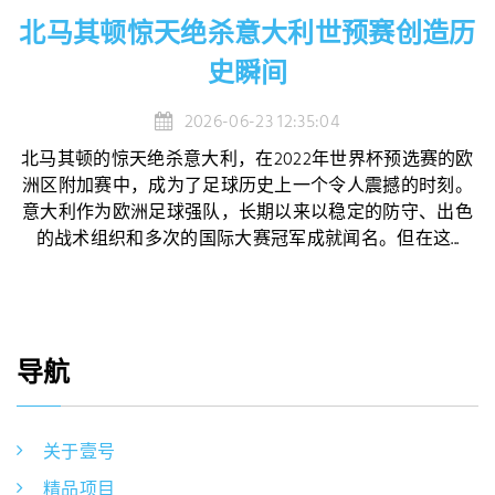
北马其顿惊天绝杀意大利世预赛创造历
史瞬间
2026-06-23 12:35:04
北马其顿的惊天绝杀意大利，在2022年世界杯预选赛的欧
洲区附加赛中，成为了足球历史上一个令人震撼的时刻。
意大利作为欧洲足球强队，长期以来以稳定的防守、出色
的战术组织和多次的国际大赛冠军成就闻名。但在这...
导航
关于壹号
精品项目