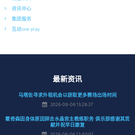
资讯中心
集团服务
互动one play
最新资讯
马塔佐寻求外租机会以获取更多赛场出场时间
2026-08-06 13:28:37
霍奇森因身体原因辞去水晶宫主教练职务 俱乐部感谢其贡
献并祝早日康复
2026-08-06 12:40:01