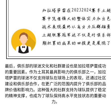
最后，俱乐部的球迷文化和社群建设也是加拉塔萨雷成功
的重要因素。作为土耳其最具影响力的俱乐部之一，加拉
塔萨雷的球迷不仅支持球队在球场上的表现，还通过社区
建设和俱乐部合作，在更广泛的范围内提升了俱乐部的品
牌价值和影响力。这种强大的社群支持为球队提供了稳定
的精神支撑，也成为了球队保持高水平竞技状态的重要动
力。