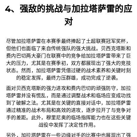
4、强敌的挑战与加拉塔萨雷的应
对
尽管加拉塔萨雷在本赛季最终捧起了土超联赛冠军奖杯，
但他们也面临了来自传统强队的强大挑战。贝西克塔斯和
费内巴切两大豪门在联赛中的竞争给加拉塔萨雷带来了巨
大的压力，尤其是在赛季初，双方都展现出了强大的竞技
状态。然而，加拉塔萨雷凭借过硬的战术素养和关键时刻
的稳定发挥，最终力压群雄，成功完成了逆袭。
面对贝西克塔斯的强力进攻和费内巴切的顽强防守，加拉
塔萨雷并没有慌乱，而是通过调整战术和临场应变成功找
到了破解之法。尤其是在关键的直接对话中，加拉塔萨雷
通过精准的战术布局和高效的进攻，逐步拉开了与竞争对
手的差距。此外，穆里尼奥的临场指挥能力也在这些关键
战役中发挥了决定性作用。
另外，加拉塔萨雷在一些边缘对手的比赛中也展现出了强