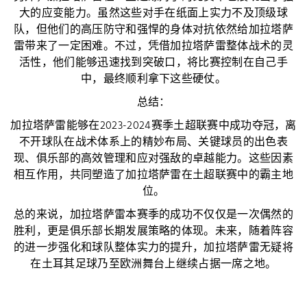
大的应变能力。虽然这些对手在纸面上实力不及顶级球
队，但他们的高压防守和强悍的身体对抗依然给加拉塔萨
雷带来了一定困难。不过，凭借加拉塔萨雷整体战术的灵
活性，他们能够迅速找到突破口，将比赛控制在自己手
中，最终顺利拿下这些硬仗。
总结：
加拉塔萨雷能够在2023-2024赛季土超联赛中成功夺冠，离
不开球队在战术体系上的精妙布局、关键球员的出色表
现、俱乐部的高效管理和应对强敌的卓越能力。这些因素
相互作用，共同塑造了加拉塔萨雷在土超联赛中的霸主地
位。
总的来说，加拉塔萨雷本赛季的成功不仅仅是一次偶然的
胜利，更是俱乐部长期发展策略的体现。未来，随着阵容
的进一步强化和球队整体实力的提升，加拉塔萨雷无疑将
在土耳其足球乃至欧洲舞台上继续占据一席之地。