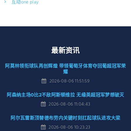
互动one play
最新资讯
阿莫林领衔球队再创辉煌 带领葡萄牙体育夺回葡超冠军荣
耀
2026-08-06 11:51:59
阿森纳主场0比2不敌阿斯顿维拉 无缘英超冠军梦想破灭
2026-08-06 11:04:43
阿尔瓦雷斯顶替德布劳内关键时刻扛起球队进攻大梁
2026-08-06 10:23:23