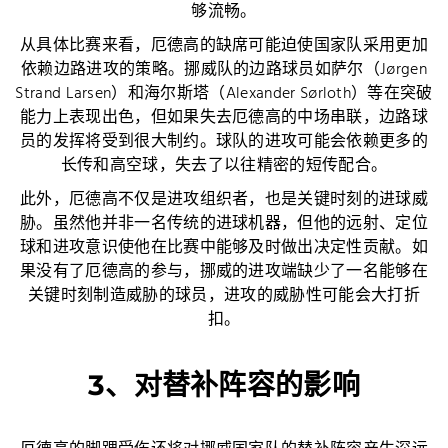
够流畅。
从具体比赛来看，厄德高的缺席可能迫使国家队采用更加
依赖边路进攻的策略。挪威队的边路球员如萨尔（Jørgen
Strand Larsen）和海尔斯塔（Alexander Sørloth）等在突破
能力上表现出色，但如果失去厄德高的中场串联，边路球
员的发挥将受到很大制约。球队的进攻可能会依赖更多的
长传和高空球，失去了以往精密的短传配合。
此外，厄德高不仅是进攻组织者，也是关键时刻的进球威
胁。虽然他并非一名传统的进球机器，但他的远射、定位
球和进攻意识使他在比赛中能够及时做出决定性贡献。如
果没有了厄德高的参与，挪威的进攻端缺少了一名能够在
关键时刻制造威胁的球员，进攻的威胁性可能会大打折
扣。
3、对替补阵容的影响