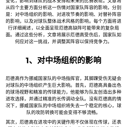
变化，影响到球队的战术安排和未来的比赛表现。文章将
从四个主要方面分析这一伤情对国家队阵容的影响，分别
是：对中场组织的影响、对进攻节奏的影响、对替补阵容
的影响，以及对球队整体战术风格的影响。每个方面将进
行详细阐述，以全面呈现厄德高缺阵可能带来的复杂局
面。通过这些分析，文章将展示厄德高受伤后，国家队如
何应对这一挑战，并调整其阵容以保持竞争力。
1、对中场组织的影响
厄德高作为挪威国家队的中场指挥官，其脚踝受伤无疑会
对球队的中场组织产生巨大影响。首先，厄德高具备出色
的球场视野和精准的传球能力，他能够为队友创造出多种
进攻选择，并通过精准的长传调动全队。没有厄德高的情
况下，挪威国家队的中场组织将失去一个稳定的核心，球
队的攻防转换可能会变得不够流畅。
其次，厄德高在进攻中的关键作用不仅体现在传球，还表