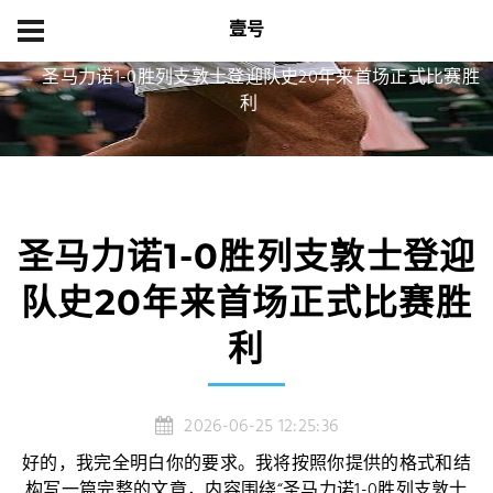
壹号
首页
精品项目
圣马力诺1-0胜列支敦士登迎队史20年来首场正式比赛胜
利
圣马力诺1-0胜列支敦士登迎
队史20年来首场正式比赛胜
利
2026-06-25 12:25:36
好的，我完全明白你的要求。我将按照你提供的格式和结
构写一篇完整的文章，内容围绕“圣马力诺1-0胜列支敦士