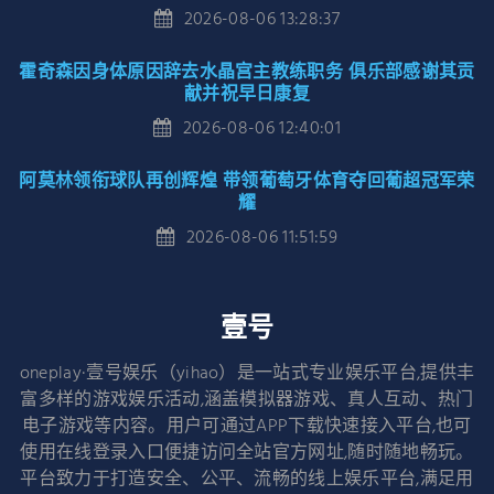
2026-08-06 13:28:37
霍奇森因身体原因辞去水晶宫主教练职务 俱乐部感谢其贡
献并祝早日康复
2026-08-06 12:40:01
阿莫林领衔球队再创辉煌 带领葡萄牙体育夺回葡超冠军荣
耀
2026-08-06 11:51:59
壹号
oneplay·壹号娱乐（yihao）是一站式专业娱乐平台,提供丰
富多样的游戏娱乐活动,涵盖模拟器游戏、真人互动、热门
电子游戏等内容。用户可通过APP下载快速接入平台,也可
使用在线登录入口便捷访问全站官方网址,随时随地畅玩。
平台致力于打造安全、公平、流畅的线上娱乐平台,满足用