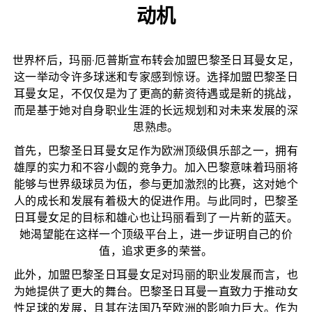
动机
世界杯后，玛丽·厄普斯宣布转会加盟巴黎圣日耳曼女足，
这一举动令许多球迷和专家感到惊讶。选择加盟巴黎圣日
耳曼女足，不仅仅是为了更高的薪资待遇或是新的挑战，
而是基于她对自身职业生涯的长远规划和对未来发展的深
思熟虑。
首先，巴黎圣日耳曼女足作为欧洲顶级俱乐部之一，拥有
雄厚的实力和不容小觑的竞争力。加入巴黎意味着玛丽将
能够与世界级球员为伍，参与更加激烈的比赛，这对她个
人的成长和发展有着极大的促进作用。与此同时，巴黎圣
日耳曼女足的目标和雄心也让玛丽看到了一片新的蓝天。
她渴望能在这样一个顶级平台上，进一步证明自己的价
值，追求更多的荣誉。
此外，加盟巴黎圣日耳曼女足对玛丽的职业发展而言，也
为她提供了更大的舞台。巴黎圣日耳曼一直致力于推动女
性足球的发展，且其在法国乃至欧洲的影响力巨大。作为