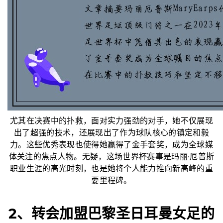
尤其在决赛中的扑救，面对实力强劲的对手，她不仅展现
出了超强的技术，还展现出了作为球队核心的镇定和毅
力。这些优秀表现也使得她赢得了金手套奖，成为全球媒
体关注的焦点人物。无疑，这场世界杯赛事是玛丽·厄普斯
职业生涯的高光时刻，也是她将个人能力推向新高峰的重
要里程碑。
2、转会加盟巴黎圣日耳曼女足的