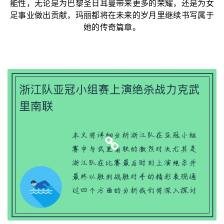
能性，无论是为巴黎圣日耳曼带来更多的荣耀，还是为女
足事业做出贡献，玛丽都将在未来的岁月里继续书写属于
她的传奇篇章。