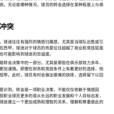
资。无论是哪种情况，球员的转会选择在某种程度上与俱
冲突
。球迷往往有强烈的情感归属感，尤其是当球队出售或引
在西甲，球迷对于球员的热爱往往超越了商业和竞技层面
也可能影响到球迷的忠诚度。
是转会决策中的一部分。尤其是那些在俱乐部效力多年、
更加谨慎。即便在财务和竞技条件上有着更好的选择，他
纽带。此时，球员有时会做出艰难的抉择，选择留下以回
意识到，转会是一项职业决策，不能仅仅依赖于情感因
但职业球员更多的是从长远的职业发展和个人目标出发，
球迷建立一个更加成熟和理智的关系，理解和尊重彼此的