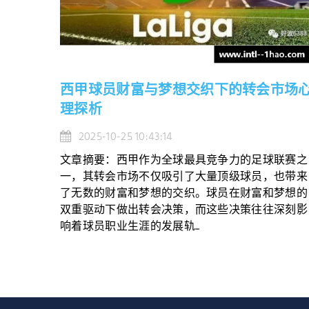
西甲球员财富与梦想交织下的转会市场
理探析
2025-10-25 10:43:14
文章摘要：西甲作为全球最具竞争力的足球联赛之
一，其转会市场不仅吸引了大量顶级球员，也带来
了无数的财富和梦想的交织。球员在财富和梦想的
双重驱动下做出转会决策，而这些决策往往深刻影
响着球员职业生涯的发展轨...