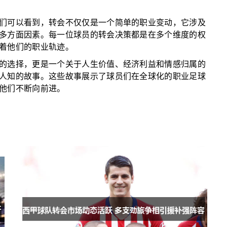
们可以看到，转会不仅仅是一个简单的职业变动，它涉及
多方面因素。每一位球员的转会决策都是在多个维度的权
着他们的职业轨迹。
的选择，更是一个关于人生价值、经济利益和情感归属的
人知的故事。这些故事展示了球员们在全球化的职业足球
他们不断向前进。