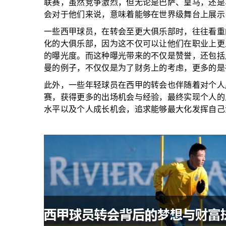
联赛，虽然竞争激烈，但无论是巴萨、皇马，还是
会对于他们来说，意味着能够在世界级舞台上展示
一些西甲球员，在转会至更大俱乐部时，往往看重
化的大俱乐部，因为这不仅可以让他们在职业上更
的曝光度。而这种曝光带来的不仅是赞誉，还包括
曼的例子，不仅仅是为了财务上的考虑，更多的是
此外，一些年轻球员在西甲的转会也伴随着对个人
赛，获得更多的出场机会与经验，最终实现个人的
水平以及个人成长机会，追求能够最大化发挥自己