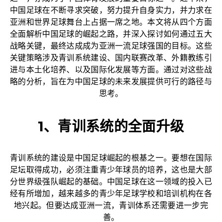
中国足球在不断寻求突破，努力提升自身实力，并力求在
亚洲和世界足球舞台上占据一席之地。本文将从四个方面
全面解析中国足球的崛起之路，并深入探讨如何通过五大
战略关键，最终达成成为亚洲一流足球强国的目标。这些
关键策略涉及青训系统建设、国内联赛改革、外籍教练引
进与本土化培养、以及国际化发展等方面。通过对这些战
略的分析，旨在为中国足球的未来发展提供可行的路径与
思考。
1、青训系统的全面升级
青训系统的建设是中国足球崛起的根基之一。要想在国际
足坛取得成功，必须注重青少年球员的培养，这也是大部
分世界级强队崛起的基础。中国足球在这一领域的投入已
经有所增加，越来越多的青少年足球学校和培训机构在各
地兴起。但要达成亚洲一流，青训体系还需要进一步完
善。