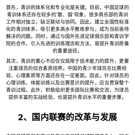
首先，青训的体系化和专业化是关键。目前，中国足球的
青训体系还存在较多的“散、弱”现象，很多俱乐部的青训
工作相对独立，缺乏联动与协同。因此，建立全国性标准
化的青训体系，吸引更多高水平教练参与，成为当前亟待
解决的问题。同时，通过与国外先进足球俱乐部和青训学
院的合作，引入先进的训练理念和方法，是提升青训质量
的重要途径。
其次，青训的重心不应仅仅局限于技术能力的提升，更要
注重球员的综合素质培养。中国的青少年球员在比赛经
验、心理素质等方面还存在一定差距。因此，针对球员的
心理训练、体能训练以及比赛意识的提升，应当贯穿整个
青训过程。此外，积极组织更多国际比赛和交流，为球员
提供丰富的实战经验，也是提升青训水平的重要步骤。
2、国内联赛的改革与发展