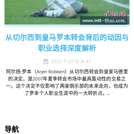
从切尔西到皇马罗本转会背后的动因与
职业选择深度解析
2025-11-07 12:33:43
阿尔扬·罗本（Arjen Robben）从切尔西转会到皇家马德里
的决定，是2007年夏季转会市场中最具轰动性的交易之
一。这个决定不仅影响了两家俱乐部的未来走向，也成为
了罗本个人职业生涯中的一大转折点。...
导航