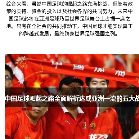
综合来看，虽然中国足球的崛起之路充满挑战，但随着政
策的支持、资金的投入以及社会各界的共同努力，未来中
国足球必将在亚洲足球乃至世界足球舞台上占据一席之
地。只有在全社会的共同推动下，中国足球才能实现真正
的跨越式发展，最终跻身世界足球强国之列。