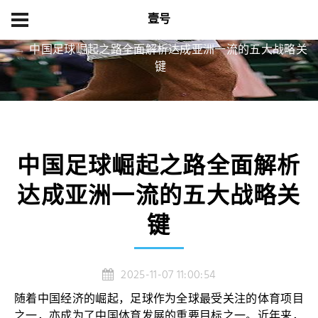
壹号
首页
精品项目
中国足球崛起之路全面解析达成亚洲一流的五大战略关
键
中国足球崛起之路全面解析
达成亚洲一流的五大战略关
键
2025-11-07 11:00:54
随着中国经济的崛起，足球作为全球最受关注的体育项目
之一，亦成为了中国体育发展的重要目标之一。近年来，