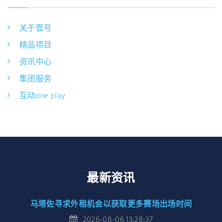
关于壹号
精品项目
资讯中心
集团服务
互动one play
最新资讯
马塔佐寻求外租机会以获取更多赛场出场时间
2026-08-06 13:28:37