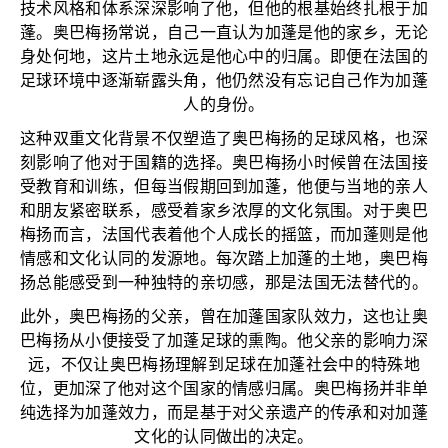
技术风格和体系深深影响了他，但他的根基始终扎根于加
蓬。奥巴梅扬常说，自己一直认为加蓬是他的家乡，无论
身处何地，这片土地永远是他心中的归属。即便在法国的
足球环境中逐渐崭露头角，他仍然没有忘记自己作为加蓬
人的身份。
这种双重文化背景不仅塑造了奥巴梅扬的足球风格，也深
刻影响了他对于国籍的选择。奥巴梅扬小时候曾在法国接
受教育和训练，但每当假期回到加蓬，他便与当地的亲人
和朋友紧密联系，感受着家乡浓厚的文化氛围。对于奥巴
梅扬而言，法国代表着他个人成长的摇篮，而加蓬则是他
情感和文化认同的发源地。每次踏上加蓬的土地，奥巴梅
扬总能感受到一种独特的亲切感，那是法国无法替代的。
此外，奥巴梅扬的父亲，曾在加蓬国家队效力，这也让奥
巴梅扬从小便接受了加蓬足球的熏陶。他父亲的影响力深
远，不仅让奥巴梅扬理解到足球在加蓬社会中的特殊地
位，更加深了他对这个国家的情感归属。奥巴梅扬并非单
纯选择为加蓬效力，而是基于对父亲遗产的传承和对加蓬
文化的认同做出的决定。