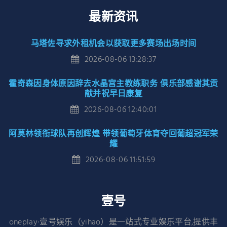
最新资讯
马塔佐寻求外租机会以获取更多赛场出场时间
2026-08-06 13:28:37
霍奇森因身体原因辞去水晶宫主教练职务 俱乐部感谢其贡
献并祝早日康复
2026-08-06 12:40:01
阿莫林领衔球队再创辉煌 带领葡萄牙体育夺回葡超冠军荣
耀
2026-08-06 11:51:59
壹号
oneplay·壹号娱乐（yihao）是一站式专业娱乐平台,提供丰