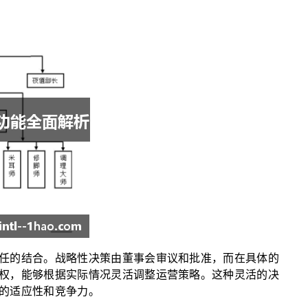
任的结合。战略性决策由董事会审议和批准，而在具体的
权，能够根据实际情况灵活调整运营策略。这种灵活的决
的适应性和竞争力。