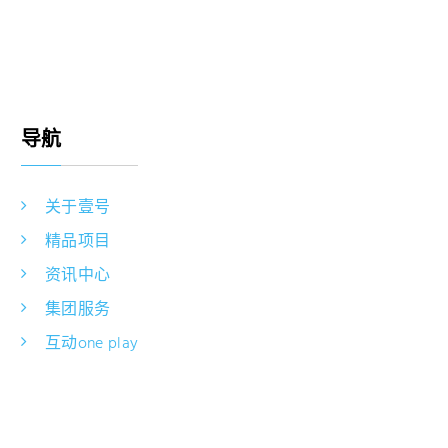
导航
关于壹号
精品项目
资讯中心
集团服务
互动one play