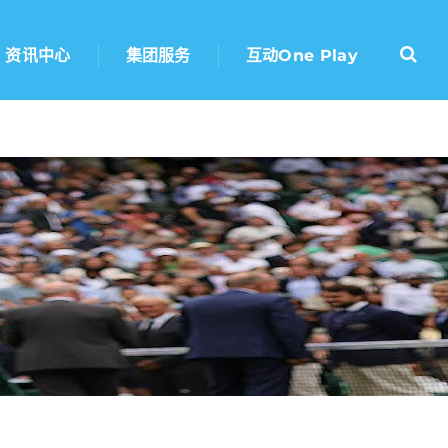
资讯中心
集团服务
互动one Play