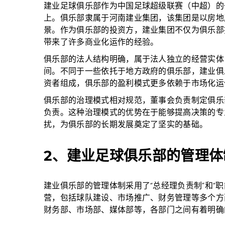
建业足球俱乐部作为中国足球超级联赛（中超）的
上。俱乐部隶属于河南建业集团，该集团是以房地
景。作为俱乐部的投资方，建业集团不仅为俱乐部
带来了许多商业化运作的经验。
俱乐部的法人结构明确，属于法人独立的经营实体
间。不同于一些依托于地方政府的俱乐部，建业俱
资者组成，俱乐部的盈利模式更多依赖于市场化运
俱乐部的治理模式相对规范，董事会负责制定俱乐
负责。这种治理模式的优势在于能够提高决策的专
扰，为俱乐部的长期发展奠定了坚实的基础。
2、建业足球俱乐部的管理体
建业俱乐部的管理体制采用了“总经理负责制”和“
营，包括球队建设、市场推广、财务管理等多个方
财务部、市场部、媒体部等，各部门之间有着明确