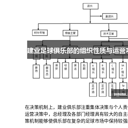
在决策机制上，建业俱乐部注重集体决策与个人责
运营决策中，总经理及各部门经理具有较大的自主
策机制能够使俱乐部在复杂的足球市场中保持较强