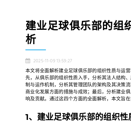
建业足球俱乐部的组
析
2025-11-09 13:59:27
本文将全面解析建业足球俱乐部的组织性质与运营
先，从俱乐部的组织性质入手，分析其法人结构、
制与运作机制，分析其管理团队的架构及其决策流
商业化发展方面的措施与成效；最后，分析建业俱
响及贡献。通过这四个方面的全面解析，本文旨在
1、建业足球俱乐部的组织性