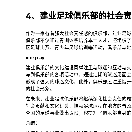
4、建业足球俱乐部的社会
作为一家有着强大社会责任感的俱乐部，建业足球
俱乐部不仅通过青训体系培养本土人才，还组织了
区足球比赛、青少年足球培训等活动，俱乐部与地
one play
建业俱乐部的文化建设同样注重与球迷的互动与交
与到俱乐部的各项活动中。通过定期的球迷见面会
形成了强大的球迷文化。此外，俱乐部还注重提升
的社会形象。
在未来，建业足球俱乐部将继续深化社会责任的履
社会贡献和文化建设，推动足球运动在地方的普及
全国的足球事业做出贡献，也提升了俱乐部自身的
总结：