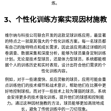
炼。
3、个性化训练方案实现因材施教
维尔纳与科技公司联合开发的这款足球训练应用，最显著
的特点之一就是其强大的个性化训练方案。每一名球员都
有自己的独特特点和成长需求，因此该应用通过详细的问
卷调查、数据采集和深度分析，能够为球员量身定制训练
计划。无论是技术型球员，还是体力型球员，系统都能根
据个人的训练历史和实时表现，设计出符合他们需求的个
性化训练内容。
例如，对于一些速度快、反应灵敏的球员，应用可能会重
点训练他们的技术细节和战术意识，帮助他们在比赛中更
好地控制球权。而对于一些技术上较为薄弱的球员，系统
会安排更多的技术强化训练，提升他们的球感和控制能
力。通过这种因材施教的方法，球员能够更加高效地成
长，避免了传统训练中的一刀切现象。