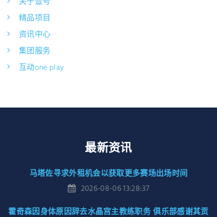
关于壹号
精品项目
资讯中心
集团服务
互动one play
最新资讯
马塔佐寻求外租机会以获取更多赛场出场时间
2026-08-06 13:28:37
霍奇森因身体原因辞去水晶宫主教练职务 俱乐部感谢其贡