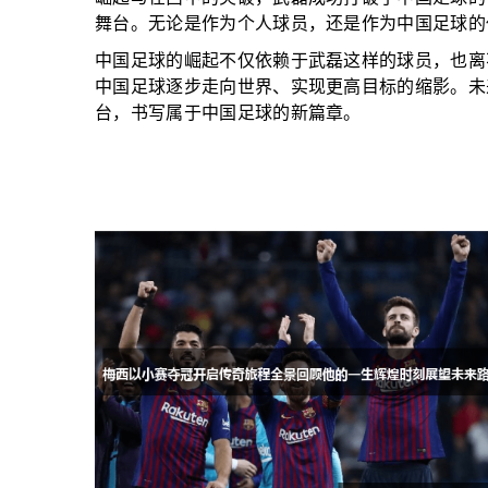
舞台。无论是作为个人球员，还是作为中国足球的
中国足球的崛起不仅依赖于武磊这样的球员，也离
中国足球逐步走向世界、实现更高目标的缩影。未
台，书写属于中国足球的新篇章。