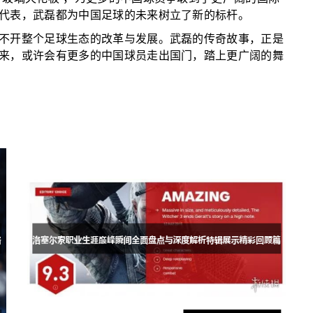
代表，武磊都为中国足球的未来树立了新的标杆。
不开整个足球生态的改革与发展。武磊的传奇故事，正是
来，或许会有更多的中国球员走出国门，踏上更广阔的舞