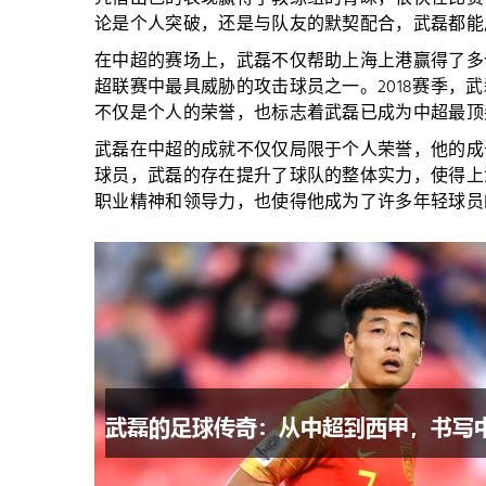
论是个人突破，还是与队友的默契配合，武磊都能
在中超的赛场上，武磊不仅帮助上海上港赢得了多
超联赛中最具威胁的攻击球员之一。2018赛季，
不仅是个人的荣誉，也标志着武磊已成为中超最顶
武磊在中超的成就不仅仅局限于个人荣誉，他的成
球员，武磊的存在提升了球队的整体实力，使得上
职业精神和领导力，也使得他成为了许多年轻球员