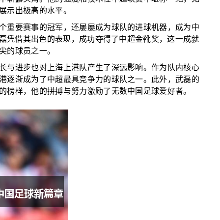
展示出极高的水平。
个重要赛事的冠军，还屡屡成为球队的进球机器，成为中
武磊凭借其出色的表现，成功夺得了中超金靴奖，这一成就
尖的球员之一。
长与进步也对上海上港队产生了深远影响。作为队内核心
港逐渐成为了中超最具竞争力的球队之一。此外，武磊的
的榜样，他的拼搏与努力激励了无数中国足球爱好者。