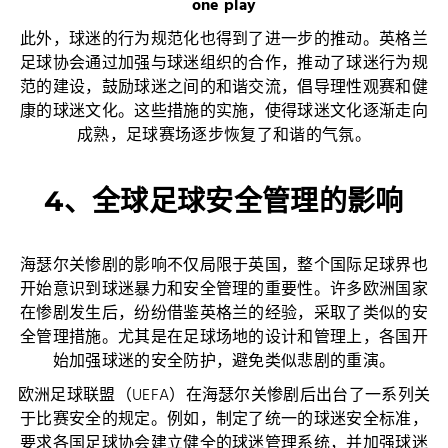
one play
此外，球迷的行为规范化也得到了进一步的推动。英格兰
足球协会通过加强与球迷组织的合作，推动了球迷行为规
范的建设，鼓励球迷之间的和谐交流，倡导理性观赛和健
康的球迷文化。这些措施的实施，使得球迷文化逐渐走向
成熟，足球赛场逐步恢复了和谐的气氛。
4、全球足球安全管理的影响
海瑟尔关惨剧的影响不仅局限于英国，整个国际足球界也
开始意识到球迷暴力和安全管理的重要性。许多欧洲国家
在惨剧发生后，纷纷借鉴英格兰的经验，采取了类似的安
全管理措施。尤其是在足球场地的设计和管理上，各国开
始加强球迷的安全防护，避免类似悲剧的重演。
欧洲足球联盟（UEFA）在海瑟尔关惨剧后出台了一系列关
于比赛安全的规定。例如，制定了统一的球迷安全标准，
要求各国足球协会建立健全的球迷管理系统，并加强球迷