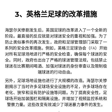
3、英格兰足球的改革措施
海瑟尔关惨剧发生后，英国足球的改革进入了一个全新的
阶段。最直接的反应就是对球迷安全的重视和加强。为了
防止类似事件的再次发生，政府和足球管理部门采取了一
系列的安全改革措施。例如，英格兰足球协会（FA）开始
对所有足球场地进行严格的安全检查，确保每个球迷的安
全。同时，政府也出台了严格的球迷管理法规，包括禁止
球迷在比赛期间喝酒、加强对球迷的身份审查以及限制极
端球迷的行动自由。
另外，足球场地设施也进行了大规模的改造。海瑟尔关惨
剧揭示了当时许多足球场安全设施的不足，许多球场存在
老化、狭窄和没有防护设施等问题。为了提高安全性，足
球场开始加装围栏和隔离设施，并增加了视频监控系统和
警察力量。这些改变有效减少了球迷暴力事件的发生。