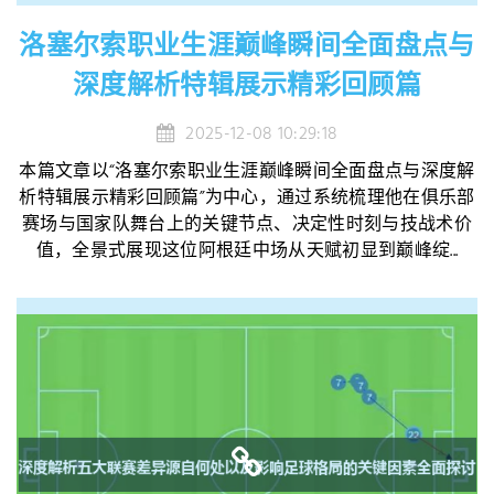
洛塞尔索职业生涯巅峰瞬间全面盘点与
深度解析特辑展示精彩回顾篇
2025-12-08 10:29:18
本篇文章以“洛塞尔索职业生涯巅峰瞬间全面盘点与深度解
析特辑展示精彩回顾篇”为中心，通过系统梳理他在俱乐部
赛场与国家队舞台上的关键节点、决定性时刻与技战术价
值，全景式展现这位阿根廷中场从天赋初显到巅峰绽...