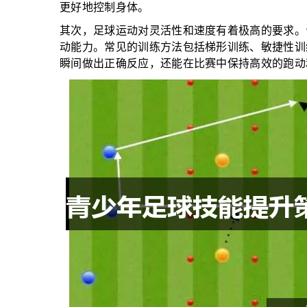
更好地控制身体。
其次，足球运动对灵活性和速度有着极高的要求。
动能力。常见的训练方法包括梯形训练、敏捷性训
瞬间做出正确反应，还能在比赛中保持高效的跑动