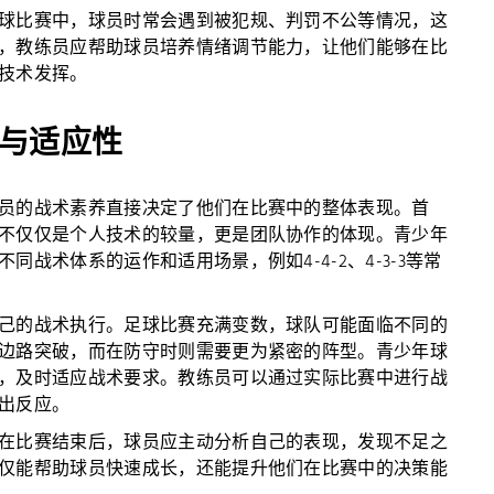
球比赛中，球员时常会遇到被犯规、判罚不公等情况，这
，教练员应帮助球员培养情绪调节能力，让他们能够在比
技术发挥。
识与适应性
员的战术素养直接决定了他们在比赛中的整体表现。首
不仅仅是个人技术的较量，更是团队协作的体现。青少年
战术体系的运作和适用场景，例如4-4-2、4-3-3等常
己的战术执行。足球比赛充满变数，球队可能面临不同的
边路突破，而在防守时则需要更为紧密的阵型。青少年球
，及时适应战术要求。教练员可以通过实际比赛中进行战
出反应。
在比赛结束后，球员应主动分析自己的表现，发现不足之
仅能帮助球员快速成长，还能提升他们在比赛中的决策能