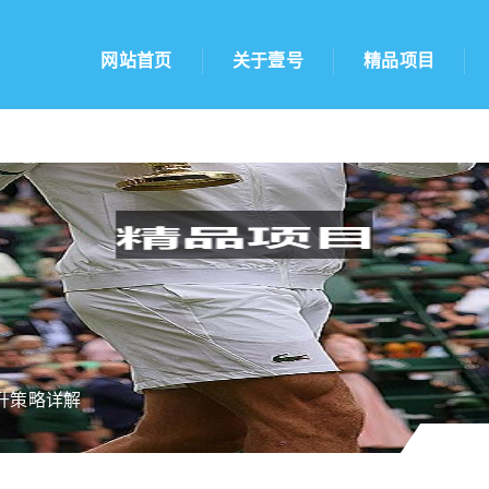
网站首页
关于壹号
精品项目
升策略详解