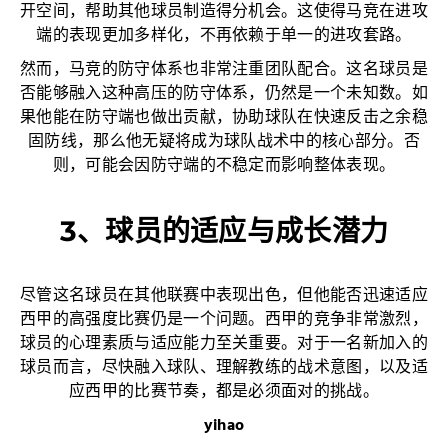
开空间，帮助其他球员制造得分机会。这使得马竞在进攻
端的表现更加多样化，不再依赖于单一的进攻套路。
然而，马竞的防守体系也非常注重团队配合。这名球员是
否能够融入这种高压的防守体系，仍然是一个未知数。如
果他能在防守端也做出贡献，协助球队在快速反击之余稳
固防线，那么他无疑将成为球队战术中的核心部分。否
则，可能会因防守端的不稳定而影响整体表现。
3、球员的适应与成长潜力
尽管这名球员在其他联赛中表现出色，但他能否迅速适应
西甲的高强度比赛仍是一个问题。西甲的竞争非常激烈，
球员的心理素质与适应能力至关重要。对于一名新加入的
球员而言，尽快融入球队、理解教练的战术意图，以及适
应西甲的比赛节奏，都是必须面对的挑战。
yihao