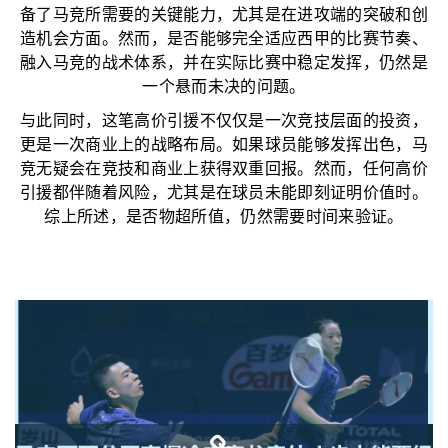
备了马竞所需要的关键能力，尤其是在进攻端的突破和创
造机会方面。然而，是否能够完全适应西甲的比赛节奏、
融入马竞的战术体系，并在实际比赛中稳定发挥，仍然是
一个悬而未决的问题。
与此同时，这笔高价引援不仅仅是一次竞技层面的投资，
更是一次商业上的战略布局。如果球员能够发挥出色，马
竞无疑会在竞技和商业上获得双重回报。然而，任何高价
引援都伴随着风险，尤其是在球员未能即刻证明价值时。
综上所述，是否物超所值，仍然需要时间来验证。