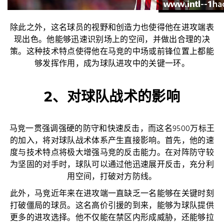
除此之外，这名球员的视野和创造力也使得他在进攻端表
现出色。他能够迅速识别场上的空间，并做出合理的决
策。这种技术特点使得他在马竞的中场或前锋位置上都能
够发挥作用，成为球队进攻中的关键一环。
2、对球队战术的影响
马竞一贯强调强硬的防守和快速反击，而这名9500万标王
的加入，将对球队战术体系产生直接影响。首先，他的速
度与技术特点将极大增强马竞的反击能力。在对阵防守较
为坚固的对手时，球队可以通过他迅速展开反击，充分利
用空间，打破对方防线。
此外，马竞近年来在进攻端一直缺乏一名能够在关键时刻
打破僵局的球员。这名高价引援的到来，能够为球队提供
更多的进攻选择。他不仅能在禁区内形成威胁，还能够拉