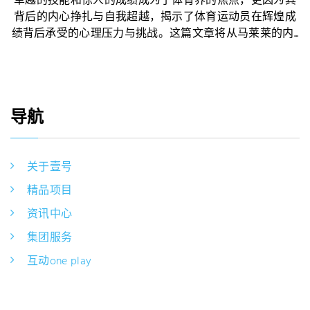
卓越的技能和惊人的成绩成为了体育界的焦点，更因为其
背后的内心挣扎与自我超越，揭示了体育运动员在辉煌成
绩背后承受的心理压力与挑战。这篇文章将从马莱莱的内...
导航
关于壹号
精品项目
资讯中心
集团服务
互动one play