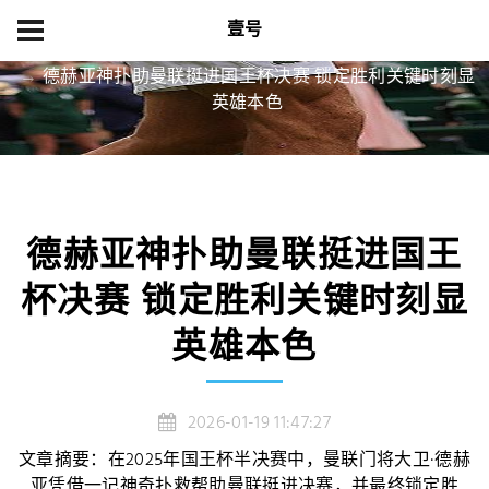
壹号
首页
精品项目
德赫亚神扑助曼联挺进国王杯决赛 锁定胜利关键时刻显
英雄本色
德赫亚神扑助曼联挺进国王
杯决赛 锁定胜利关键时刻显
英雄本色
2026-01-19 11:47:27
文章摘要：在2025年国王杯半决赛中，曼联门将大卫·德赫
亚凭借一记神奇扑救帮助曼联挺进决赛，并最终锁定胜