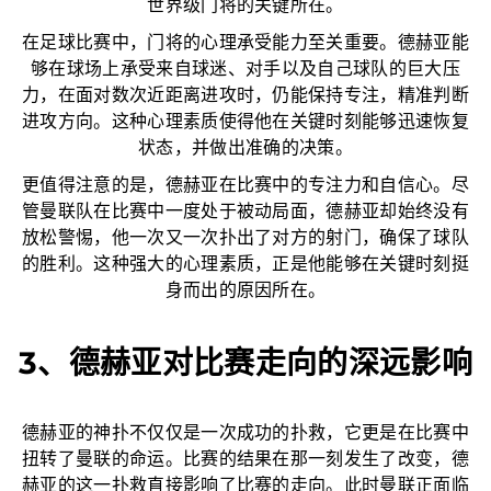
世界级门将的关键所在。
在足球比赛中，门将的心理承受能力至关重要。德赫亚能
够在球场上承受来自球迷、对手以及自己球队的巨大压
力，在面对数次近距离进攻时，仍能保持专注，精准判断
进攻方向。这种心理素质使得他在关键时刻能够迅速恢复
状态，并做出准确的决策。
更值得注意的是，德赫亚在比赛中的专注力和自信心。尽
管曼联队在比赛中一度处于被动局面，德赫亚却始终没有
放松警惕，他一次又一次扑出了对方的射门，确保了球队
的胜利。这种强大的心理素质，正是他能够在关键时刻挺
身而出的原因所在。
3、德赫亚对比赛走向的深远影响
德赫亚的神扑不仅仅是一次成功的扑救，它更是在比赛中
扭转了曼联的命运。比赛的结果在那一刻发生了改变，德
赫亚的这一扑救直接影响了比赛的走向。此时曼联正面临