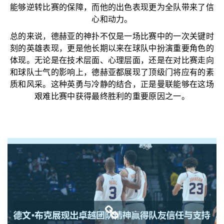
能够逆转比赛的保障，而他的出色表现更为全队带来了信
心和动力。
总的来说，德赫亚的神扑不仅是一场比赛中的一次关键时
刻的英雄表现，更是他长期以来在球队中扮演重要角色的
体现。无论是在技术层面、心理层面，还是在对比赛走向
和球队士气的影响上，德赫亚都展现了顶级门将应有的素
质和风采。这种英勇与冷静的结合，正是曼联能够在这场
艰难比赛中获得最终胜利的重要原因之一。