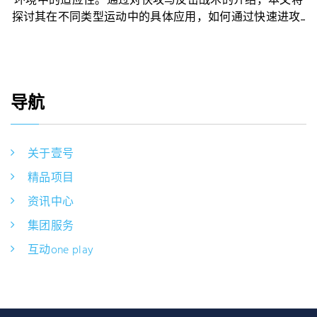
环境中的适应性。通过对快攻与反击战术的介绍，本文将
探讨其在不同类型运动中的具体应用，如何通过快速进攻...
导航
关于壹号
精品项目
资讯中心
集团服务
互动one play