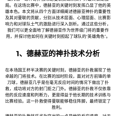
局。在这场比赛中，德赫亚的关键时刻发挥凸显了他的英
雄本色。本文将从四个方面详细阐述德赫亚神扑的重要性
及其对曼联的贡献，分别从技术层面、心理层面、比赛影
响力和对球队士气的激励进行深入剖析。通过这些分析，
我们可以更全面地了解德赫亚作为世界级门将的重要作
用，并探讨他如何在关键时刻担起了球队的“英雄角色”。
1、德赫亚的神扑技术分析
在本场国王杯半决赛的关键时刻，德赫亚的扑救展现了他
卓越的门将技术。在比赛的加时阶段，面对对方前锋的单
刀球，德赫亚几乎是在毫无反应时间的情况下做出了扑
救，成功将对方的射门拒之门外。德赫亚的扑救不仅依靠
他的反应速度和判断力，更是得益于他长期的技术训练与
比赛经验。这一扑救使得曼联能够稳住阵脚，最终锁定了
胜利。