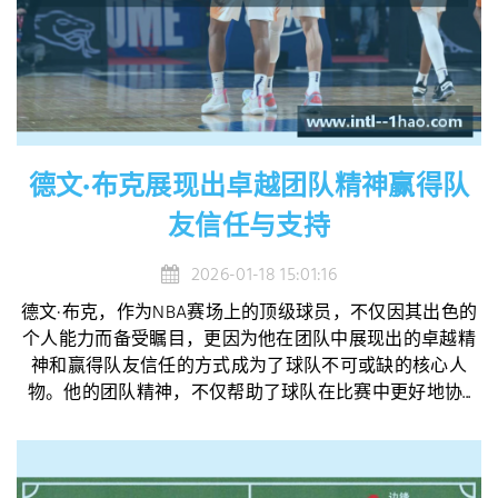
德文·布克展现出卓越团队精神赢得队
友信任与支持
2026-01-18 15:01:16
德文·布克，作为NBA赛场上的顶级球员，不仅因其出色的
个人能力而备受瞩目，更因为他在团队中展现出的卓越精
神和赢得队友信任的方式成为了球队不可或缺的核心人
物。他的团队精神，不仅帮助了球队在比赛中更好地协...