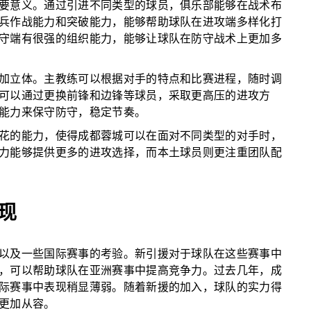
要意义。通过引进不同类型的球员，俱乐部能够在战术布
兵作战能力和突破能力，能够帮助球队在进攻端多样化打
守端有很强的组织能力，能够让球队在防守战术上更加多
加立体。主教练可以根据对手的特点和比赛进程，随时调
可以通过更换前锋和边锋等球员，采取更高压的进攻方
能力来保守防守，稳定节奏。
花的能力，使得成都蓉城可以在面对不同类型的对手时，
力能够提供更多的进攻选择，而本土球员则更注重团队配
现
以及一些国际赛事的考验。新引援对于球队在这些赛事中
，可以帮助球队在亚洲赛事中提高竞争力。过去几年，成
际赛事中表现稍显薄弱。随着新援的加入，球队的实力得
更加从容。