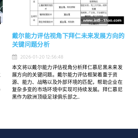
戴尔能力评估视角下拜仁未来发展方向的
关键问题分析
2026-01-20 12:56:48
本文将以戴尔能力评估视角分析拜仁慕尼黑未来发
生
展方向的关键问题。戴尔能力评估框架着重于资
源、能力、战略以及外部环境的匹配，帮助企业在
手
复杂多变的市场环境中实现可持续发展。拜仁慕尼
黑作为欧洲顶级足球俱乐部之...