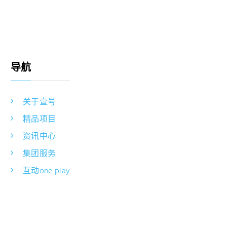
导航
关于壹号
精品项目
资讯中心
集团服务
互动one play