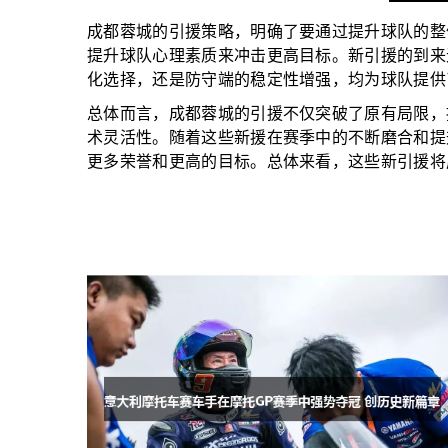
成都蓉城的引援策略，明确了要通过提升球队的整
提升球队心理素质来冲击更高目标。新引援的到来
化选择，还是防守端的稳定性增强，均为球队提供
总体而言，成都蓉城的引援不仅突破了原有局限，
术灵活性。随着这些新援在赛季中的不断磨合和提
更多荣誉和更高的目标。总体来看，这些新引援将