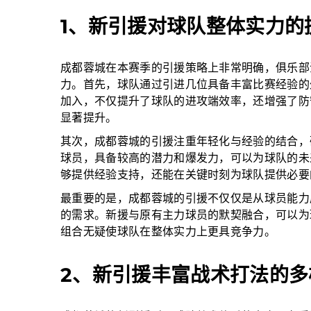
1、新引援对球队整体实力的
成都蓉城在本赛季的引援策略上非常明确，俱乐部
力。首先，球队通过引进几位具备丰富比赛经验的
加入，不仅提升了球队的进攻端效率，还增强了防
显著提升。
其次，成都蓉城的引援注重年轻化与经验的结合，
球员，具备较高的潜力和爆发力，可以为球队的未
够提供经验支持，还能在关键时刻为球队提供必要
最重要的是，成都蓉城的引援不仅仅是从球员能力
的需求。新援与原有主力球员的默契融合，可以为
组合无疑使球队在整体实力上更具竞争力。
2、新引援丰富战术打法的多