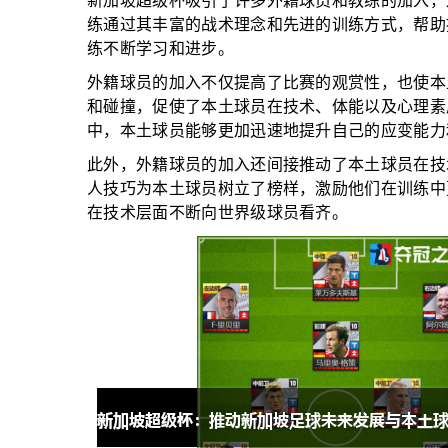
新加坡超级杯吸引了许多外籍球员和教练的加入，
练通过其丰富的战术理念和先进的训练方式，帮助
练不断学习和进步。
外籍球员的加入不仅提高了比赛的观赏性，也使本
和碰撞，促使了本土球员在技术、体能以及心理素
中，本土球员能够更加迅速地提升自己的应变能力
此外，外籍球员的加入还间接推动了本土球员在技
人技巧为本土球员树立了榜样，激励他们在训练中
在技术层面不断向世界级球员看齐。