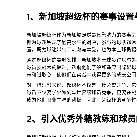
1、新加坡超级杯的赛事设置
新加坡超级杯作为新加坡足球最具影响力的赛事之
都为球迷呈现了最高水平的对决，参与的球队通常
置，既为球迷带来了刺激与享受，也为本土球员提
通过超级杯的赛制安排，新加坡本土球员得以与外
球员技战术的提升，帮助他们了解和适应国际足球
志和进取心，使他们在实战中获得更多的成长空间
对于俱乐部来说，超级杯不仅是一场荣誉之争，它
球员不仅要学会如何与世界级球员竞争，更要在战
成为他们职业生涯的跳板，因此，超级杯的竞争性
2、引入优秀外籍教练和球员