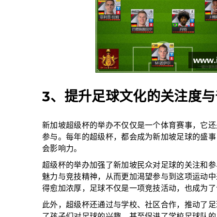
3、提升足球文化的关注度与
新加坡超级杯的举办不仅仅是一个体育赛事，它还
参与。每年的超级杯，都会成为新加坡足球的盛事
会影响力。
超级杯的举办加强了新加坡民众对足球的关注和参
魅力与竞技精神，从而更加渴望参与到这项运动中
得愈加浓厚，足球不仅是一项竞技活动，也成为了
此外，超级杯还通过与学校、社区合作，推动了足