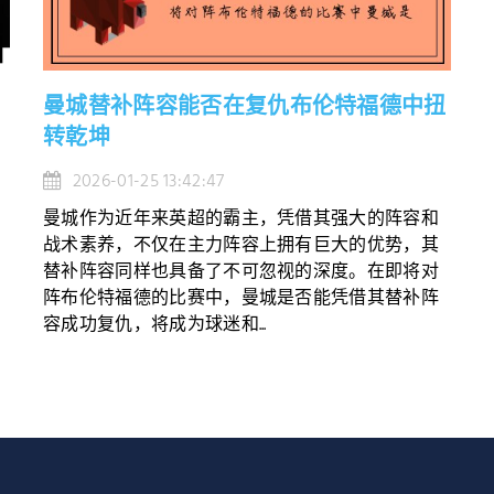
曼城替补阵容能否在复仇布伦特福德中扭
转乾坤
2026-01-25 13:42:47
曼城作为近年来英超的霸主，凭借其强大的阵容和
战术素养，不仅在主力阵容上拥有巨大的优势，其
替补阵容同样也具备了不可忽视的深度。在即将对
阵布伦特福德的比赛中，曼城是否能凭借其替补阵
容成功复仇，将成为球迷和...