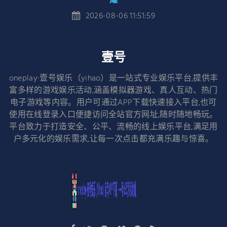
2026-08-06 11:51:59
壹号
oneplay·壹号娱乐（yihao）是一站式专业娱乐平台,提供丰
富多样的游戏娱乐活动,涵盖模拟器游戏、真人互动、热门
电子游戏等内容。用户可通过APP下载快速接入平台,也可
使用在线登录入口便捷访问全站官方网址,随时随地畅玩。
平台致力于打造安全、公平、流畅的线上娱乐平台,满足用
户多元化的娱乐需求,让每一次点击都充满乐趣与惊喜。