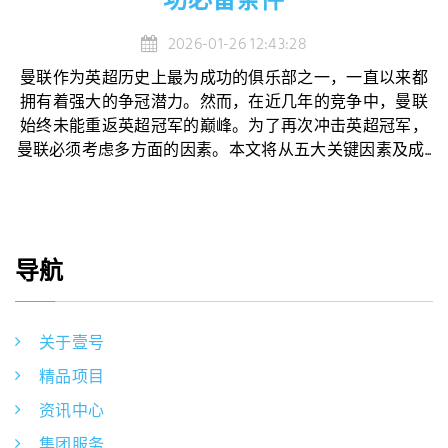
2026-01-26 12:43:28
曼联作为英超历史上最为成功的俱乐部之一，一直以来都
拥有着强大的争冠潜力。然而，在近几年的竞争中，曼联
始终未能重返英超冠军的巅峰。为了再次冲击英超冠军，
曼联必须考虑多方面的因素。本文将从五大关键因素及成...
导航
关于壹号
精品项目
资讯中心
集团服务