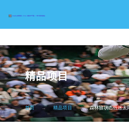
精品项目
首页
精品项目
森林狼状态低迷太