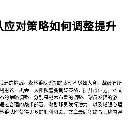
队应对策略如何调整提升
态低迷的挑战。森林狼队近期的表现不尽如人意，战绩有所
利用这一机会，太阳队需要调整策略，提升战斗力。本文
态的策略调整，分别是战术布置的调整、球员发挥的激
通过合理的战术部署，激励球员发挥潜力，以及增强心理
林狼队时获得更多的胜利机会。文章最后将结合上述内容