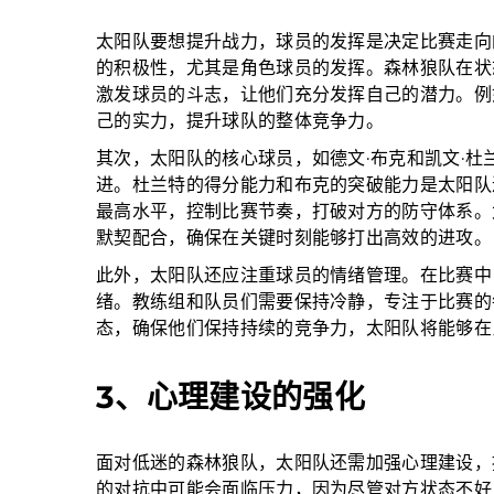
太阳队要想提升战力，球员的发挥是决定比赛走向
的积极性，尤其是角色球员的发挥。森林狼队在状
激发球员的斗志，让他们充分发挥自己的潜力。例
己的实力，提升球队的整体竞争力。
其次，太阳队的核心球员，如德文·布克和凯文·
进。杜兰特的得分能力和布克的突破能力是太阳队
最高水平，控制比赛节奏，打破对方的防守体系。
默契配合，确保在关键时刻能够打出高效的进攻。
此外，太阳队还应注重球员的情绪管理。在比赛中
绪。教练组和队员们需要保持冷静，专注于比赛的
态，确保他们保持持续的竞争力，太阳队将能够在
3、心理建设的强化
面对低迷的森林狼队，太阳队还需加强心理建设，
的对抗中可能会面临压力，因为尽管对方状态不好