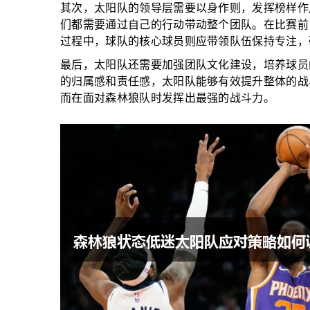
其次，太阳队的领导层需要以身作则，发挥榜样作
们都需要通过自己的行动带动整个团队。在比赛前
过程中，球队的核心球员则应带领队伍保持专注，
最后，太阳队还需要加强团队文化建设，培养球员
的归属感和责任感，太阳队能够有效提升整体的战
而在面对森林狼队时发挥出最强的战斗力。