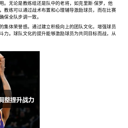
用。无论是教练组还是队中的老将，如克里斯·保罗，他
，教练可以通过战术布置和心理辅导激励球员，而在比赛
确保全队步调一致。
的集体荣誉感。通过建立积极向上的团队文化，增强球员
斗力。球队文化的提升能够激励球员为共同目标而战，从