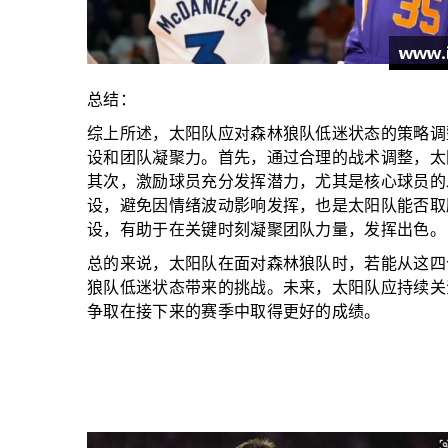
总结：
综上所述，太阳队应对森林狼队低迷状态的策略调
设和团队凝聚力。首先，通过合理的战术调整，太
其次，激励球员充分发挥潜力，尤其是核心球员的
设，避免因情绪波动影响发挥，也是太阳队能否取
设，有助于在关键时刻凝聚团队力量，发挥出色。
总的来说，太阳队在面对森林狼队时，若能从这四
狼队低迷状态带来的挑战。未来，太阳队应持续关
争取在接下来的赛季中取得更好的成绩。