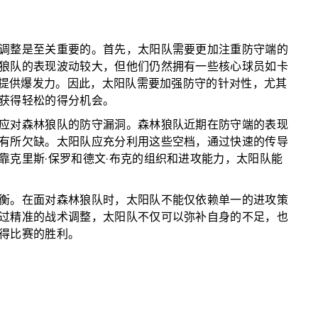
调整是至关重要的。首先，太阳队需要更加注重防守端的
狼队的表现波动较大，但他们仍然拥有一些核心球员如卡
中提供爆发力。因此，太阳队需要加强防守的针对性，尤其
获得轻松的得分机会。
应对森林狼队的防守漏洞。森林狼队近期在防守端的表现
有所欠缺。太阳队应充分利用这些空档，通过快速的传导
靠克里斯·保罗和德文·布克的组织和进攻能力，太阳队能
衡。在面对森林狼队时，太阳队不能仅依赖单一的进攻策
过精准的战术调整，太阳队不仅可以弥补自身的不足，也
得比赛的胜利。