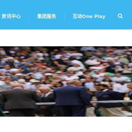
资讯中心
集团服务
互动one Play