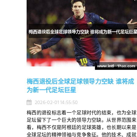
梅西退役后全球足球领导力空缺 谁将成
为新一代足坛巨星
2026-02-01 14:55:50
梅西的退役标志着一个足球时代的结束，也为全球
足坛留下了一个巨大的领导力空缺。从世界范围来
看，梅西不仅是阿根廷的足球英雄，也长期以来是
全球足坛的精神领袖与竞争象征。他的技术、成就