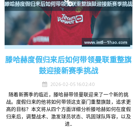
滕哈赫度假归来后如何带领曼联重整旗
鼓迎接新赛季挑战
2026-02-05 16:02:40
随着新赛季的临近，滕哈赫带领曼联迎来了一个新的挑
战。度假归来的他将如何带领这支豪门重整旗鼓，追求更
高的目标？本文将从四个方面详细分析滕哈赫如何在度假
归来后，调整战术、激发球员状态、巩固球队阵容，以及
进...