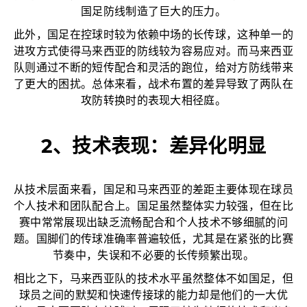
国足防线制造了巨大的压力。
此外，国足在控球时较为依赖中场的长传球，这种单一的
进攻方式使得马来西亚的防线较为容易应对。而马来西亚
队则通过不断的短传配合和灵活的跑位，给对方防线带来
了更大的困扰。总体来看，战术布置的差异导致了两队在
攻防转换时的表现大相径庭。
2、技术表现：差异化明显
从技术层面来看，国足和马来西亚的差距主要体现在球员
个人技术和团队配合上。国足虽然整体实力较强，但在比
赛中常常展现出缺乏流畅配合和个人技术不够细腻的问
题。国脚们的传球准确率普遍较低，尤其是在紧张的比赛
节奏中，失误和不必要的长传频繁出现。
相比之下，马来西亚队的技术水平虽然整体不如国足，但
球员之间的默契和快速传接球的能力却是他们的一大优