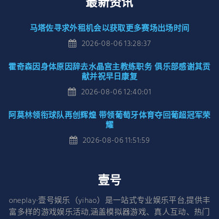
最新资讯
马塔佐寻求外租机会以获取更多赛场出场时间
2026-08-06 13:28:37
霍奇森因身体原因辞去水晶宫主教练职务 俱乐部感谢其贡
献并祝早日康复
2026-08-06 12:40:01
阿莫林领衔球队再创辉煌 带领葡萄牙体育夺回葡超冠军荣
耀
2026-08-06 11:51:59
壹号
oneplay·壹号娱乐（yihao）是一站式专业娱乐平台,提供丰
富多样的游戏娱乐活动,涵盖模拟器游戏、真人互动、热门