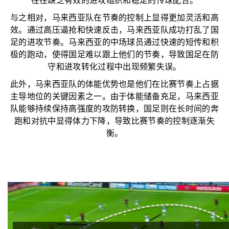
往往缺乏有效的进攻组织和稳定的传球配合。
与之相对，马来西亚队在节奏的控制上显得更加灵活和高
效。通过高压逼抢和快速反击，马来西亚队成功打乱了国
足的进攻节奏。马来西亚的中场球员通过快速的短传和积
极的跑动，使得国足难以跟上他们的节奏，导致国足在防
守和进攻转化过程中出现频繁失误。
此外，马来西亚队的体能优势也是他们在比赛节奏上占据
主导地位的关键因素之一。由于体能储备充足，马来西亚
队能够持续保持高强度的攻防转换，国足则在长时间的奔
跑和对抗中显得体力下降，导致比赛节奏的控制逐渐失
衡。