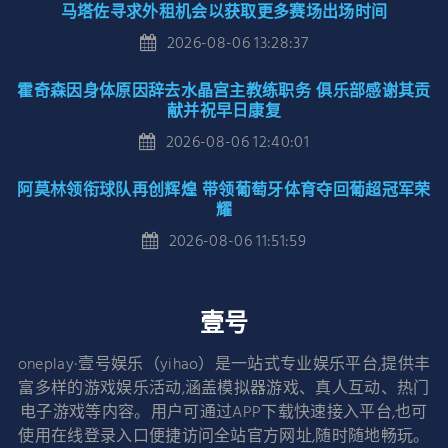
马塔佐寻求外租机会以获取更多赛场出场时间
2026-08-06 13:28:37
霍奇森因身体原因辞去水晶宫主教练职务 俱乐部感谢其贡
献并祝早日康复
2026-08-06 12:40:01
阿莫林领衔球队再创辉煌 带领葡萄牙体育夺回葡超冠军荣
耀
2026-08-06 11:51:59
壹号
oneplay·壹号娱乐（yihao）是一站式专业娱乐平台,提供丰
富多样的游戏娱乐活动,涵盖模拟器游戏、真人互动、热门
电子游戏等内容。用户可通过APP下载快速接入平台,也可
使用在线登录入口便捷访问全站官方网址,随时随地畅玩。