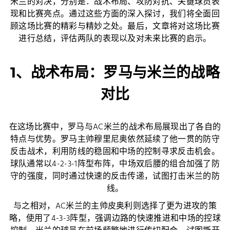
米兰的对决，分别是：战术布局、攻防对抗、关键球员表
现和比赛亮点。通过这些方面的深入探讨，我们将全面回
顾这场比赛的精彩与精妙之处。最后，文章将对这场比赛
进行总结，评估两队的表现以及对未来比赛的启示。
1、战术布局：罗马与米兰的战略
对比
在这场比赛中，罗马与AC米兰的战术布局展现出了各自的
特点与优势。罗马主帅穆里尼奥依然延续了他一贯的防守
反击战术，利用防线的稳固和中场的控制寻求反击机会。
球队通常以4-2-3-1阵型布阵，中场双后腰的组合加强了防
守的强度，同时通过快速的反击传递，试图打击米兰的防
线。
与之相对，AC米兰的主帅皮奥利则选择了更为进攻的策
略，使用了4-3-3阵型，强调边路的快速推进和中场的控球