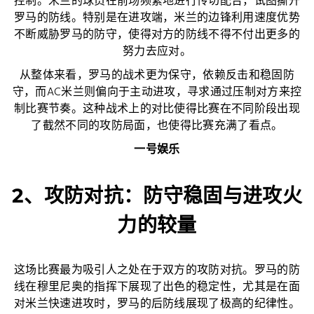
控制。米兰的球员在前场频繁地进行传切配合，试图撕开
罗马的防线。特别是在进攻端，米兰的边锋利用速度优势
不断威胁罗马的防守，使得对方的防线不得不付出更多的
努力去应对。
从整体来看，罗马的战术更为保守，依赖反击和稳固防
守，而AC米兰则偏向于主动进攻，寻求通过压制对方来控
制比赛节奏。这种战术上的对比使得比赛在不同阶段出现
了截然不同的攻防局面，也使得比赛充满了看点。
一号娱乐
2、攻防对抗：防守稳固与进攻火
力的较量
这场比赛最为吸引人之处在于双方的攻防对抗。罗马的防
线在穆里尼奥的指挥下展现了出色的稳定性，尤其是在面
对米兰快速进攻时，罗马的后防线展现了极高的纪律性。