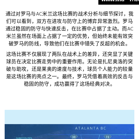
通过对罗马与AC米兰这场比赛的战术分析与细节探讨，我
们可以看到，双方在进攻与防守上的博弈异常激烈。罗马
通过稳固的防守与快速反击，在比赛中占据了主动。而AC
米兰虽然在场面上占据了一定的优势，但始终未能有效突
破罗马的防线，导致他们在比赛中错失了反超的机会。
这场比赛不仅展现了两队在战术上的差异，还突显了关键
球员在决定比赛走势中的重要作用。无论是扎尼奥洛的突
破与助攻，还是莱奥的速度与技术，球员个人能力的较量
是这场比赛的亮点之一。最终，罗马凭借着高效的反击与
稳固的防守，成功赢得了这场经典对决。