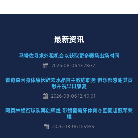
最新资讯
马塔佐寻求外租机会以获取更多赛场出场时间
2026-08-06 13:28:37
霍奇森因身体原因辞去水晶宫主教练职务 俱乐部感谢其贡
献并祝早日康复
2026-08-06 12:40:01
阿莫林领衔球队再创辉煌 带领葡萄牙体育夺回葡超冠军荣
耀
2026-08-06 11:51:59