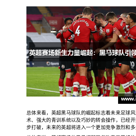
总体来看，英超黑马球队的崛起标志着未来足球风
术、强大的青训系统以及巧妙的转会操作，已经开
步打破，未来的英超将进入一个更加竞争激烈和多