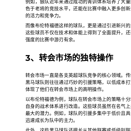
例如，狼队近年来通过成功的青训体系培养了大量
色于老将的竞技水平，还能在比赛中融入更多创新
的活力和竞争力。
而像布伦特福德这样的球队，更是通过引进新兴的
这些球员不仅在技术和体能上得到了全面提升，还
强度的比赛中游刃有余。
3、转会市场的独特操作
转会市场一直是各支英超球队竞争的核心领域。传
黑马球队则往往通过巧妙的引援策略，以低成本打
体现了他们在转会市场上的高明操作。
以布伦特福德为例，球队在转会市场上的策略十分
自身的战术体系进行改造。这些球员虽然在名气上
最大的潜力。例如，球队的引援多集中于低价且具
迅速成长为队中的主力。
此外，这些黑马球队还擅长从其他联赛或低级别联