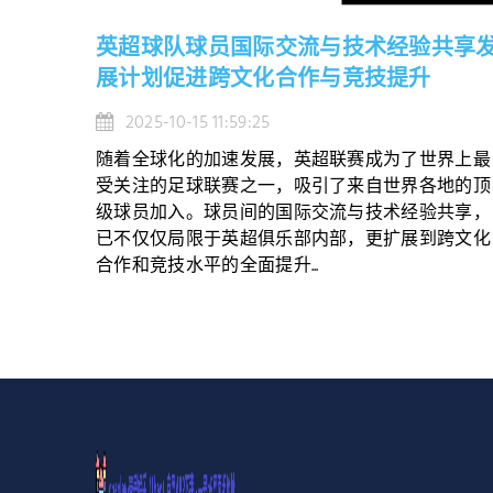
英超球队球员国际交流与技术经验共享
展计划促进跨文化合作与竞技提升
2025-10-15 11:59:25
随着全球化的加速发展，英超联赛成为了世界上最
受关注的足球联赛之一，吸引了来自世界各地的顶
级球员加入。球员间的国际交流与技术经验共享，
已不仅仅局限于英超俱乐部内部，更扩展到跨文化
合作和竞技水平的全面提升...