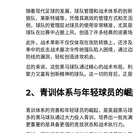
随着现代足球的发展，球队管理和战术体系的创新
狼队、莱斯特城等，凭借其高效的管理方式和灵活
例，球队的管理层对球员的使用非常精准，尤其是
球队在比赛中占据上风，创造了许多经典的逆袭场
此外，战术革新不仅仅体现在攻防转换上，还涉及
季中的反击战术屡次令传统强队陷入困境，通过边
防线的漏洞，轻松创造进攻机会。
总的来说，这些黑马球队通过精心的战术布局，利
聚力又富有创新精神的球队。这一切的背后，正是
2、青训体系与年轻球员的崛
青训体系的完善和年轻球员的崛起，是英超黑马球
多的黑马球队通过大力投入青训，培养出一批充满
更重要的是具备更强的竞技状态和战术执行力。