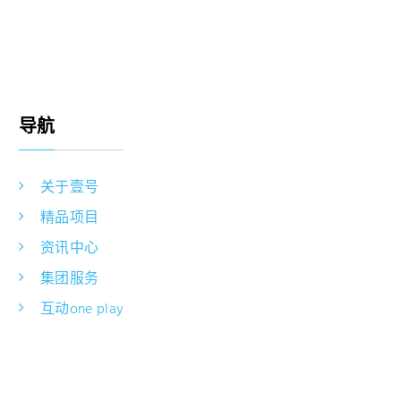
导航
关于壹号
精品项目
资讯中心
集团服务
互动one play