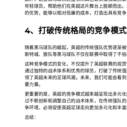
年轻球员，帮助他们在英超这片舞台上脱颖而出。
的优势，能够以相对低廉的成本，打造出具有竞争
4、打破传统格局的竞争模式
随着黑马球队的崛起，英超的传统强队优势逐渐被
斯特城、狼队等黑马球队不仅在联赛中取得了不俗
这种竞争模式的变化，不仅提升了英超联赛的观赏
通过独特的战术体系和优秀的球员，打破了传统强
领了英超未来的足球风潮。未来，我们可能会看到
要力量。
更重要的是，英超的竞争模式越来越呈现出多元化
过不断创新和调整自己的战术体系，在传统强队的
争环境，必将促使英超足球走向更加多元化和丰富
总结：