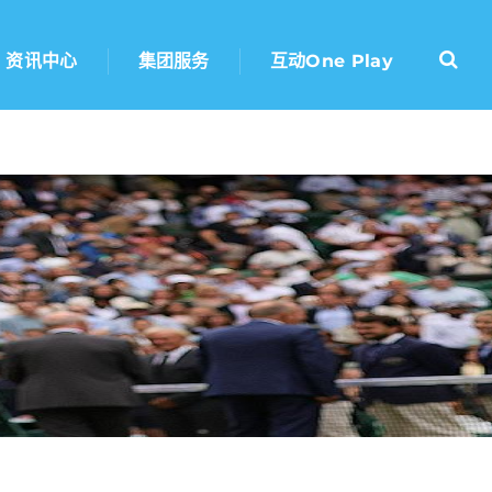
资讯中心
集团服务
互动one Play