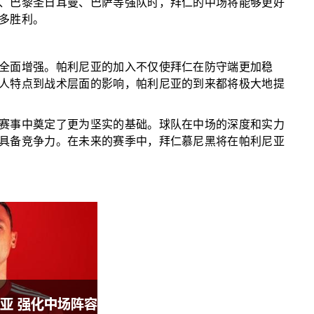
、巴黎圣日耳曼、巴萨等强队时，拜仁的中场将能够更好
多胜利。
全面增强。帕利尼亚的加入不仅使拜仁在防守端更加稳
人特点到战术层面的影响，帕利尼亚的到来都将极大地提
赛事中奠定了更为坚实的基础。球队在中场的深度和实力
具备竞争力。在未来的赛季中，拜仁慕尼黑将在帕利尼亚