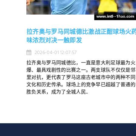
拉齐奥与罗马同城德比激战正酣球场火
味浓烈对决一触即发
2026-04-01 12:07:57
拉齐奥与罗马同城德比，一直是意大利足球最为火
爆、最具戏剧性的比赛之一。两支球队不仅仅是邻
里对抗，更代表了罗马这座古老城市中的两种不同
文化和历史传承。球场上的竞争早已超越了普通的
胜负关系，成为了全城人民...