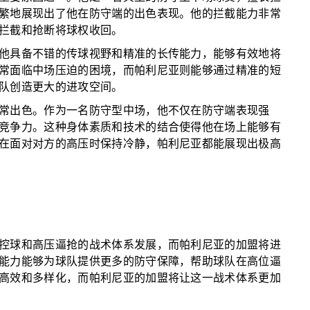
繁地展现出了他在防守端的出色表现。他的拦截能力非常
拦截和抢断将球权收回。
他具备不错的传球视野和精准的长传能力，能够有效地将
常面临中场压迫的困境，而帕利尼亚则能够通过精准的短
队创造更大的进攻空间。
常出色。作为一名防守型中场，他不仅在防守端表现强
竞争力。这种身体素质和技术的结合使得他在场上能够有
在面对对方的高压时保持冷静，帕利尼亚都能展现出极高
控球和高压逼抢的战术体系发展，而帕利尼亚的加盟将进
能力能够为球队提供更多的防守保障，帮助球队在高位逼
高效和多样化，而帕利尼亚的加盟将让这一战术体系更加