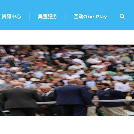
资讯中心
集团服务
互动one Play