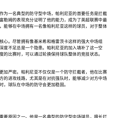
作为一名典型的防守型中场，帕利尼亚的首要任务是拦截
富勒姆的表现充分证明了他的能力，成为了英超联赛中最
，能够在中场拥有一名像帕利尼亚这样的球员，对于整体
核心。尽管拥有像基米希和格雷茨卡这样的强大中场组
深度不足总是一个隐患。帕利尼亚的加入填补了这一空
度的比赛时，可以通过轮换保持球队整体的竞技状态。
更加严密。帕利尼亚不仅仅是一个防守拦截者，他在比赛
方的进攻线路，尤其是在对抗强队时，能够减少对方中场
时，球队在中场的防守会更加稳固。
重要原因之一。他是一名典型的防守型中场球员，擅长拦