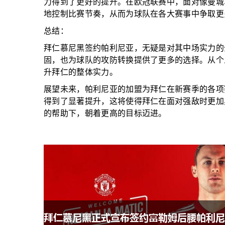
力得到了更好的提升。在欧冠联赛中，面对像曼城
地控制比赛节奏，从而为球队在各大赛事中争取更
总结：
拜仁慕尼黑签约帕利尼亚，无疑是对其中场实力的
固，也为球队的攻防转换提供了更多的选择。从个
升拜仁的整体实力。
展望未来，帕利尼亚的加盟为拜仁在新赛季的各项
得到了显著提升，这将使得拜仁在面对强敌时更加
的帮助下，朝着更高的目标迈进。