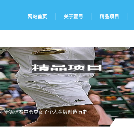
网站首页
关于壹号
精品项目
界射箭锦标赛中勇夺女子个人金牌创造历史