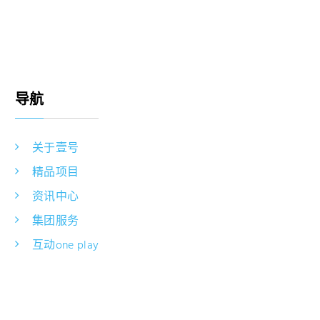
导航
关于壹号
精品项目
资讯中心
集团服务
互动one play