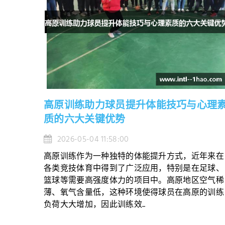
高原训练助力球员提升体能技巧与心理
质的六大关键优势
2026-05-04 11:58:00
高原训练作为一种独特的体能提升方式，近年来在
各类竞技体育中得到了广泛应用，特别是在足球、
篮球等需要高强度体力的项目中。高原地区空气稀
薄、氧气含量低，这种环境使得球员在高原的训练
负荷大大增加，因此训练效...