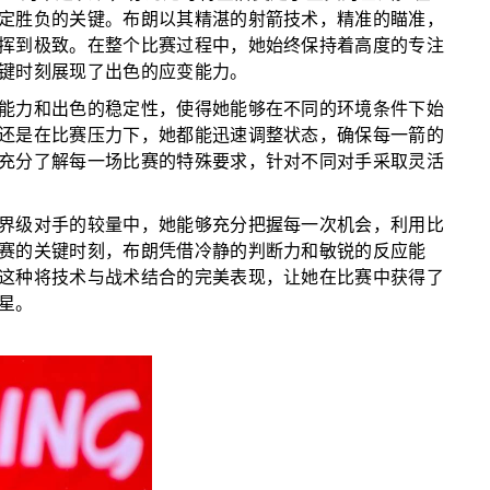
定胜负的关键。布朗以其精湛的射箭技术，精准的瞄准，
挥到极致。在整个比赛过程中，她始终保持着高度的专注
键时刻展现了出色的应变能力。
能力和出色的稳定性，使得她能够在不同的环境条件下始
还是在比赛压力下，她都能迅速调整状态，确保每一箭的
充分了解每一场比赛的特殊要求，针对不同对手采取灵活
界级对手的较量中，她能够充分把握每一次机会，利用比
赛的关键时刻，布朗凭借冷静的判断力和敏锐的反应能
这种将技术与战术结合的完美表现，让她在比赛中获得了
星。