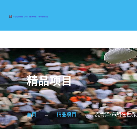
精品项目
首页
精品项目
麦肯泽·布朗在世