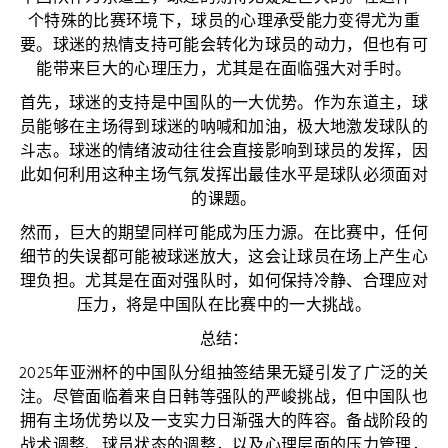
个特殊的比赛环境下，球员的心理承受能力变得尤为重
要。球迷的热情支持可能会转化为球员的动力，但也有可
能带来巨大的心理压力，尤其是在面临强大对手时。
首先，球迷的支持是中国队的一大优势。作为东道主，球
员能够在主场得到球迷的呐喊和加油，极大地激发球队的
斗志。球迷的情绪波动往往会直接影响到球员的发挥，因
此如何利用这种主场气氛发挥出最佳水平是球队必须面对
的课题。
然而，巨大的期望同样可能成为压力源。在比赛中，任何
细节的失误都可能被球迷放大，这会让球员在场上产生心
理负担。尤其是在面对强队时，如何保持冷静、合理应对
压力，将是中国队在比赛中的一大挑战。
总结：
2025年亚洲杯的中国队分组抽签结果无疑引发了广泛的关
注。尽管面临着来自日韩等强队的严峻挑战，但中国队也
拥有主场优势以及一支实力日渐强大的阵容。备战阶段的
战术调整、球员状态的调整，以及心理层面的压力管理，