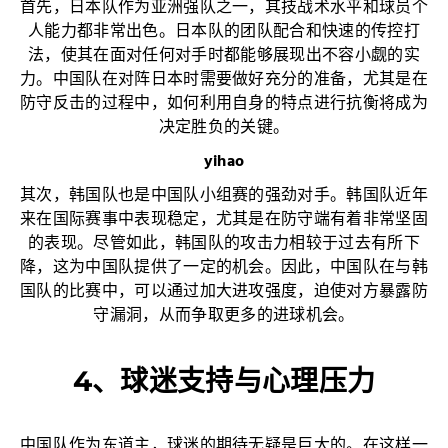
首先，日本队作为亚洲强队之一，其技战术水平和球员个
人能力都非常出色。日本队的团队配合和快速的传控打
法，使其在面对任何对手时都能够展现出不容小觑的实
力。中国队在对阵日本时需要做好充分的准备，尤其是在
防守反击的过程中，如何利用自身的特点进行抗衡将成为
决定胜负的关键。
yihao
其次，韩国队也是中国队小组赛的强劲对手。韩国队近年
来在国际赛事中表现稳定，尤其是在防守端有着非常坚固
的表现。尽管如此，韩国队的攻击力相较于过去有所下
降，这为中国队提供了一定的机会。因此，中国队在与韩
国队的比赛中，可以通过加大进攻强度，迫使对方暴露防
守漏洞，从而争取更多的进球机会。
4、球迷支持与心理压力
中国队作为东道主，球迷的期待无疑是巨大的。在这样一