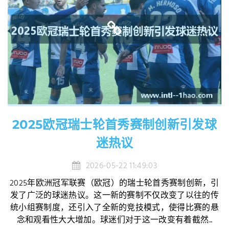
2025欧冠瑞士轮首秀赛制创新引发球
迷热议
2026-05-22 11:49:03
2025年欧洲冠军联赛（欧冠）的瑞士轮首秀赛制创新，引
发了广泛的球迷热议。这一新的赛制不仅改变了以往的传
统小组赛制度，还引入了全新的竞技模式，使得比赛的悬
念和观看性大大增加。球迷们对于这一改变有着截然...