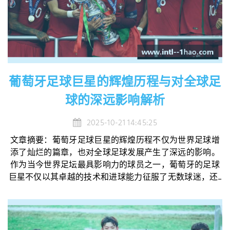
葡萄牙足球巨星的辉煌历程与对全球足
球的深远影响解析
2025-10-21 14:45:25
文章摘要：葡萄牙足球巨星的辉煌历程不仅为世界足球增
添了灿烂的篇章，也对全球足球发展产生了深远的影响。
作为当今世界足坛最具影响力的球员之一，葡萄牙的足球
巨星不仅以其卓越的技术和进球能力征服了无数球迷，还...