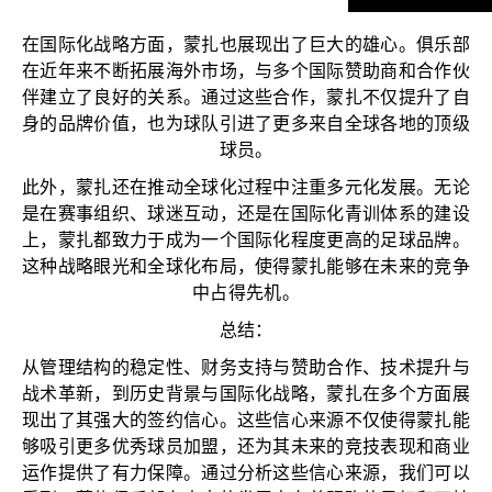
在国际化战略方面，蒙扎也展现出了巨大的雄心。俱乐部
在近年来不断拓展海外市场，与多个国际赞助商和合作伙
伴建立了良好的关系。通过这些合作，蒙扎不仅提升了自
身的品牌价值，也为球队引进了更多来自全球各地的顶级
球员。
此外，蒙扎还在推动全球化过程中注重多元化发展。无论
是在赛事组织、球迷互动，还是在国际化青训体系的建设
上，蒙扎都致力于成为一个国际化程度更高的足球品牌。
这种战略眼光和全球化布局，使得蒙扎能够在未来的竞争
中占得先机。
总结：
从管理结构的稳定性、财务支持与赞助合作、技术提升与
战术革新，到历史背景与国际化战略，蒙扎在多个方面展
现出了其强大的签约信心。这些信心来源不仅使得蒙扎能
够吸引更多优秀球员加盟，还为其未来的竞技表现和商业
运作提供了有力保障。通过分析这些信心来源，我们可以