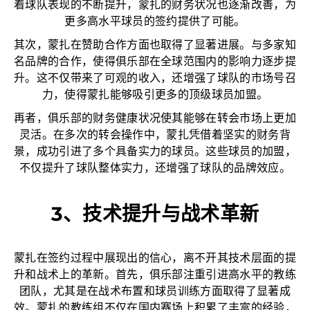
着球队表现的不断提升，蒙扎的财务状况也逐渐改善，为
更多高水平球员的签约提供了可能。
其次，蒙扎在赞助合作方面也取得了显著进展。与多家知
名品牌的合作，使得俱乐部在全球范围内的影响力逐步提
升。这不仅带来了可观的收入，还增强了球队的市场号召
力，使得蒙扎能够吸引更多的顶级球员加盟。
再者，俱乐部的财务健康状况使其能够在转会市场上更加
灵活。在多次的转会操作中，蒙扎凭借着坚实的财务背
景，成功引进了多个具备实力的球员。这些球员的加盟，
不仅提升了球队整体实力，还增强了球队的品牌效应。
3、技术提升与战术革新
蒙扎在签约过程中展现出的信心，离不开其技术层面的提
升和战术上的革新。首先，俱乐部注重引进高水平的教练
团队，尤其是在战术布置和球员训练方面取得了显著成
效。蒙扎的教练组不仅在国内赛场上积累了丰富的经验，