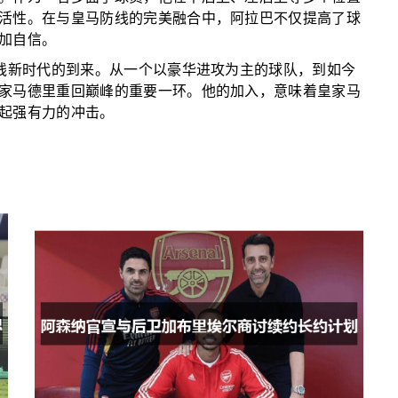
活性。在与皇马防线的完美融合中，阿拉巴不仅提高了球
加自信。
防线新时代的到来。从一个以豪华进攻为主的球队，到如今
家马德里重回巅峰的重要一环。他的加入，意味着皇家马
起强有力的冲击。