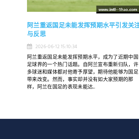
阿兰重返国足未能发挥预期水平引发关
与反思
2026-06-12 15:10:34
阿兰重返国足未能发挥预期水平，成为了近期中国
足球界的一个热门话题。自阿兰宣布重新归队，许
多球迷和媒体都对他寄予厚望，期待他能够为国足
带来改变。然而，事实却并没有如大家预期的那
样，阿兰在国足的表现未能达...