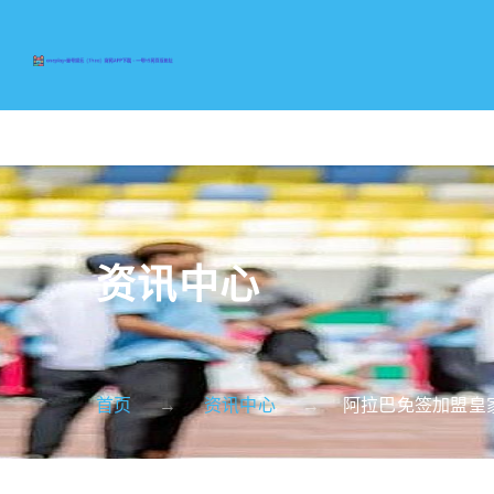
资讯中心
首页
资讯中心
阿拉巴免签加盟皇