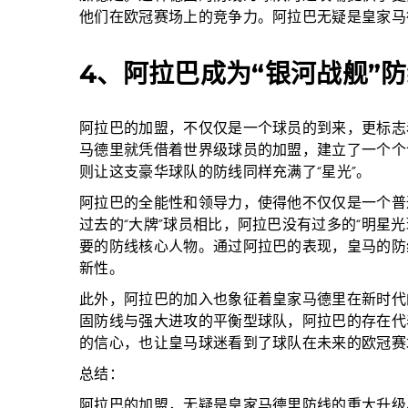
他们在欧冠赛场上的竞争力。阿拉巴无疑是皇家马
4、阿拉巴成为“银河战舰”
阿拉巴的加盟，不仅仅是一个球员的到来，更标志着
马德里就凭借着世界级球员的加盟，建立了一个个
则让这支豪华球队的防线同样充满了“星光”。
阿拉巴的全能性和领导力，使得他不仅仅是一个普
过去的“大牌”球员相比，阿拉巴没有过多的“明星
要的防线核心人物。通过阿拉巴的表现，皇马的防
新性。
此外，阿拉巴的加入也象征着皇家马德里在新时代
固防线与强大进攻的平衡型球队，阿拉巴的存在代
的信心，也让皇马球迷看到了球队在未来的欧冠赛
总结：
阿拉巴的加盟，无疑是皇家马德里防线的重大升级