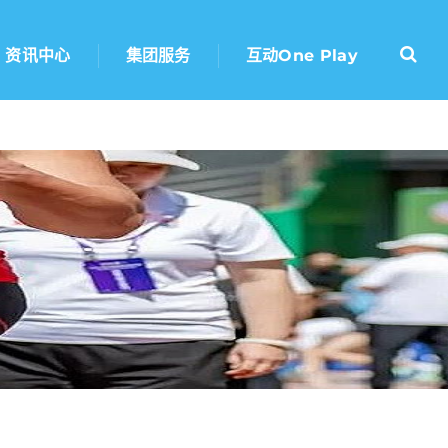
资讯中心
集团服务
互动one Play