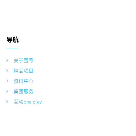
导航
关于壹号
精品项目
资讯中心
集团服务
互动one play