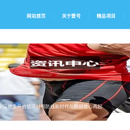
网站首页
关于壹号
精品项目
家马德里开启银河战舰防线新时代与欧冠雄心再起