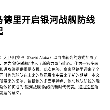
马德里开启银河战舰防线
起
卫·阿拉巴（David Alaba）以自由转会的方式加盟了
，更为“银河战舰”注入了新的力量与雄心。作为一名多面
和进攻端提供重要支援。此次免签，皇家马德里迎来了全
同时也为球队在未来的欧冠赛事中带来了新的期望。本文
所带来的影响，包括他的多面手特点、他与球队防线的融
及他如何成为“银河战舰”防线的新时代代表。通过这些角
发展的意义。