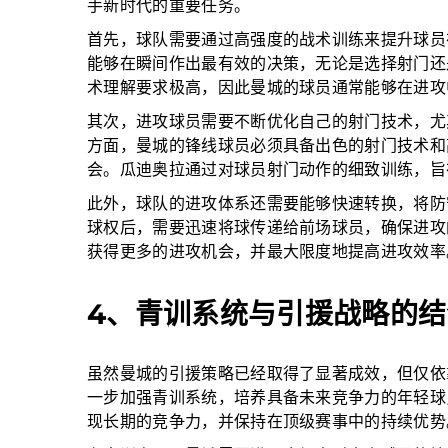
手新时代的重要任务。
首先，球队需要通过高强度的战术训练来提升球员
能够在瞬间作出最有效的决策，无论是选择射门还
术理解要求极高，因此曼城的球员通常能够在进攻
其次，进攻球员需要不断优化自己的射门技术，尤
方面，曼城的锋线球员必须具备出色的射门技术和
会。瓜迪奥拉通过对球员射门动作的细致训练，旨
此外，球队的进攻体系还需要能够快速转换，将防
球权后，需要迅速将球传递给前场球员，确保进攻
获得更多的进攻机会，并最大限度地提高进攻效率
4、青训系统与引援战略的结
虽然曼城的引援策略已经取得了显著成效，但仅依
一步加强青训系统，培养具备未来竞争力的年轻球
现长期的竞争力，并保持在顶级赛事中的持续优势