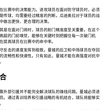
在比赛中的决策能力。进攻球员在面对防守球员时，必须
是传球，均需要经过精准的判断。瓜迪奥拉对于球员的战
中做出更快、更合理的决策。
其是在面对门将时，球员的射门精准度至关重要。在这个
高超的门前嗅觉，能够在关键时刻把握住每一次破门机
在提高球员在比赛中的命中率。
守反击的速度发挥到极致。曼城的后卫和中场球员在夺回
的流畅性和快速性。只有如此，曼城才能在高强度对抗中
。
合
靠外部引援并不能完全解决球队的锋线问题。曼城必须进
员。通过青训培养和引援战略的有机结合，球队将能够实
。