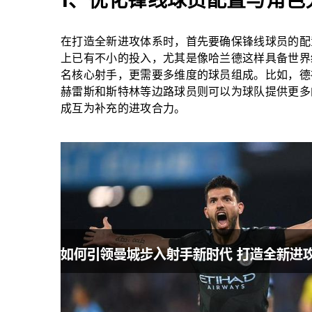
1、优化锋线球员配置与角色
在打造全新进攻体系时，首先要确保锋线球员的配
上已有不小的投入，尤其是像哈兰德这样具备世界
名核心射手，更需要多维度的球员组成。比如，德
赫雷斯和斯特林等边路球员则可以为球队提供更多
成互为补充的进攻合力。