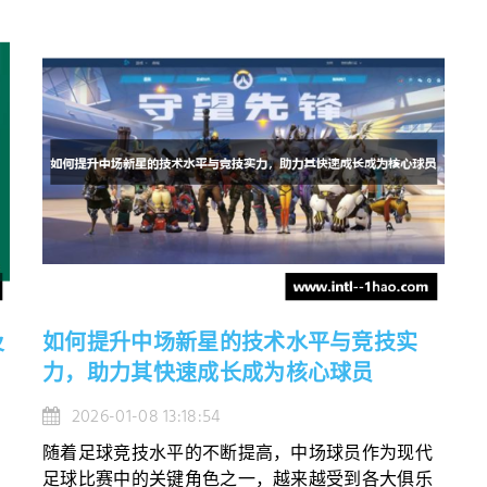
及
如何提升中场新星的技术水平与竞技实
力，助力其快速成长成为核心球员
2026-01-08 13:18:54
随着足球竞技水平的不断提高，中场球员作为现代
足球比赛中的关键角色之一，越来越受到各大俱乐