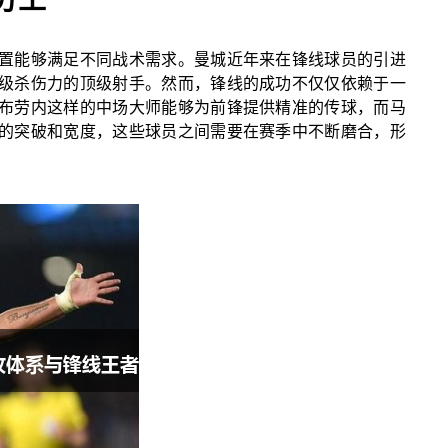
分工
置能够满足不同战术需求。曼城近年来在锋线球员的引进
级杀伤力的顶级射手。然而，锋线的成功不仅仅依赖于一
布劳内这样的中场大师能够为前锋提供精准的传球，而马
的突破和宽度，这些球员之间需要在赛季中不断磨合，形