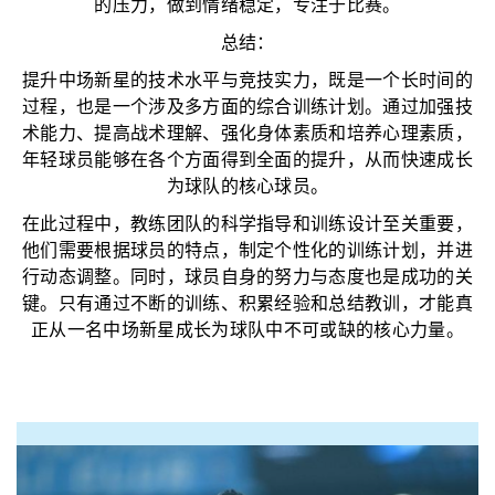
的压力，做到情绪稳定，专注于比赛。
总结：
提升中场新星的技术水平与竞技实力，既是一个长时间的
过程，也是一个涉及多方面的综合训练计划。通过加强技
术能力、提高战术理解、强化身体素质和培养心理素质，
年轻球员能够在各个方面得到全面的提升，从而快速成长
为球队的核心球员。
在此过程中，教练团队的科学指导和训练设计至关重要，
他们需要根据球员的特点，制定个性化的训练计划，并进
行动态调整。同时，球员自身的努力与态度也是成功的关
键。只有通过不断的训练、积累经验和总结教训，才能真
正从一名中场新星成长为球队中不可或缺的核心力量。