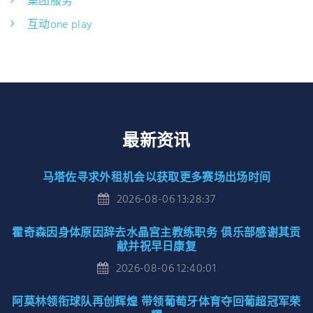
集团服务
互动one play
最新资讯
马塔佐寻求外租机会以获取更多赛场出场时间
2026-08-06 13:28:37
霍奇森因身体原因辞去水晶宫主教练职务 俱乐部感谢其贡
献并祝早日康复
2026-08-06 12:40:01
阿莫林领衔球队再创辉煌 带领葡萄牙体育夺回葡超冠军荣