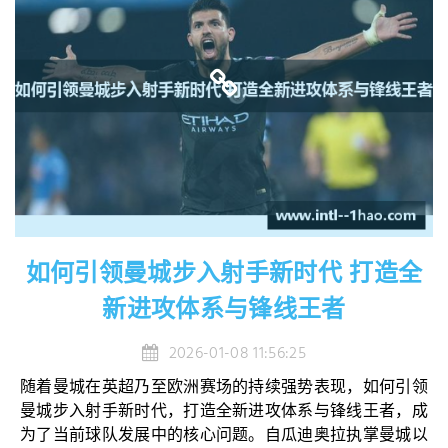
如何引领曼城步入射手新时代 打造全
新进攻体系与锋线王者
2026-01-08 11:56:25
随着曼城在英超乃至欧洲赛场的持续强势表现，如何引领
曼城步入射手新时代，打造全新进攻体系与锋线王者，成
为了当前球队发展中的核心问题。自瓜迪奥拉执掌曼城以