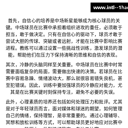
首先，自信心的培养是中场新星能够成为核心球员的关
键。中场球员在比赛中承担着组织进攻的重任，必须敢于
担当，敢于做决定。只有在自信心的驱动下，球员才敢于
尝试大胆的传球、突破或者远射，才能在比赛中影响比赛
进程。教练可以通过设置一些挑战性训练，激发球员的潜
能，帮助他们在压力下保持清晰的思维和自信的表现。
其次，冷静的头脑同样至关重要。中场球员在比赛中时常
需要面临复杂的局面，需要做出快速的决策。若球员在比
赛中容易急躁、情绪波动大，那么就很容易错失良机，甚
至犯错误。因此，训练中要加强球员的冷静应对能力，尤
其是在比赛关键时刻保持专注，避免不必要的失误。
此外，心理素质的培养还包括如何处理压力和批评。尤其
是对于年轻球员而言，面对媒体和球迷的期望，如何管理
自己的情绪，保持理智，是非常重要的。通过心理辅导、
冥想和放松训练等方式，可以帮助球员更好地应对比赛中