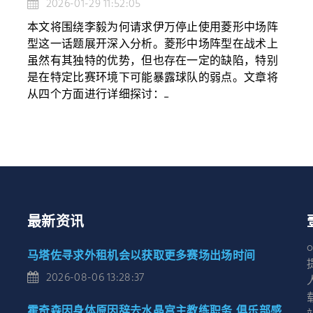
2026-01-29 11:52:05
本文将围绕李毅为何请求伊万停止使用菱形中场阵
型这一话题展开深入分析。菱形中场阵型在战术上
虽然有其独特的优势，但也存在一定的缺陷，特别
是在特定比赛环境下可能暴露球队的弱点。文章将
从四个方面进行详细探讨：...
最新资讯
马塔佐寻求外租机会以获取更多赛场出场时间
2026-08-06 13:28:37
霍奇森因身体原因辞去水晶宫主教练职务 俱乐部感