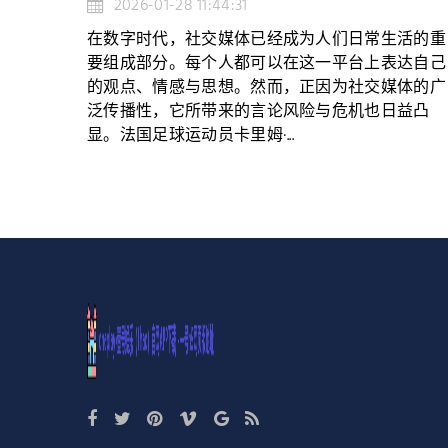
2026-01-28 11:44:31
在数字时代，社交媒体已经成为人们日常生活的重
要组成部分。每个人都可以在这一平台上表达自己
的观点、情感与思想。然而，正因为社交媒体的广
泛传播性，它所带来的言论风险与危机也日益凸
显。法国足球运动员卡里姆·...