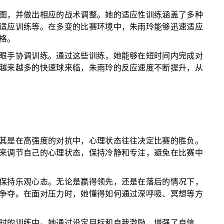
图，并做出相应的战术调整。她的适应性训练涵盖了多种
适应训练等。在多变的比赛环境中，朱雨玲能够迅速适应
格。
眼手协调训练。通过这些训练，她能够在短时间内完成对
越来越多的快速球来临，朱雨玲的反应速度不断提升，从
其是在高强度的对抗中，心理状态往往决定比赛的胜负。
来调节自己的心理状态，保持冷静和专注，避免在比赛中
保持乐观心态。无论是赢得领先，还是在落后的情况下，
争夺。在面对压力时，她懂得如何通过深呼吸、冥想等方
时的训练中。她通过设定目标和自我激励，增强了自信