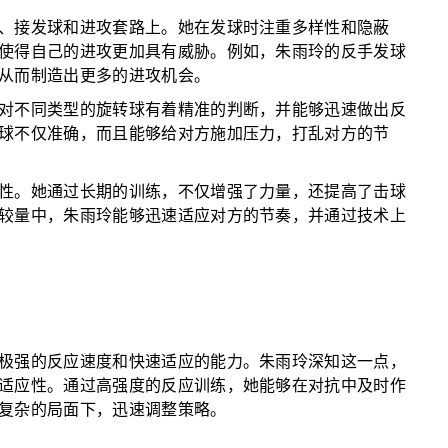
、接发球和进攻套路上。她在发球时注重多样性和隐蔽
使得自己的进攻更加具有威胁。例如，朱雨玲的反手发球
从而制造出更多的进攻机会。
对不同类型的旋转球有着精准的判断，并能够迅速做出反
球不仅准确，而且能够给对方施加压力，打乱对方的节
性。她通过长期的训练，不仅增强了力量，还提高了击球
较量中，朱雨玲能够迅速适应对方的节奏，并通过技术上
极强的反应速度和快速适应的能力。朱雨玲深知这一点，
适应性。通过高强度的反应训练，她能够在对抗中及时作
复杂的局面下，迅速调整策略。