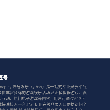
壹号
oneplay·壹号娱乐（yihao）是一站式专业娱乐平台,
提供丰富多样的游戏娱乐活动,涵盖模拟器游戏、真
人互动、热门电子游戏等内容。用户可通过APP下
载快速接入平台,也可使用在线登录入口便捷访问全