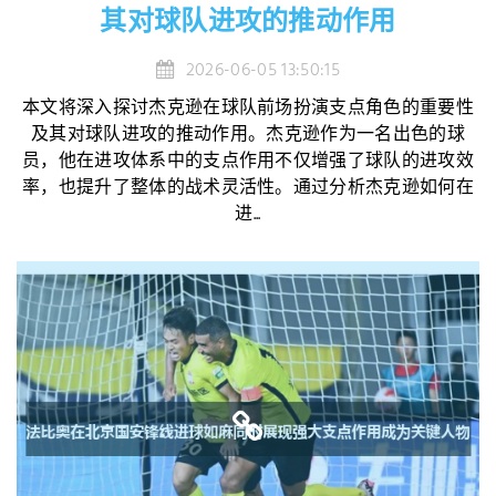
其对球队进攻的推动作用
2026-06-05 13:50:15
本文将深入探讨杰克逊在球队前场扮演支点角色的重要性
及其对球队进攻的推动作用。杰克逊作为一名出色的球
员，他在进攻体系中的支点作用不仅增强了球队的进攻效
率，也提升了整体的战术灵活性。通过分析杰克逊如何在
进...