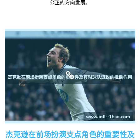
公正的方向发展。
杰克逊在前场扮演支点角色的重要性及