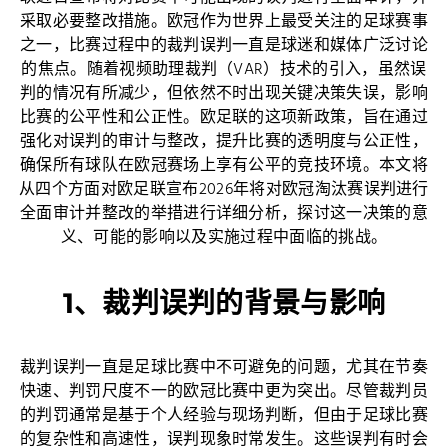
采取必要整改措施。欧冠作为世界上最受关注的足球赛事
之一，比赛过程中的裁判误判一直是球迷和媒体广泛讨论
的焦点。随着视频助理裁判（VAR）技术的引入，虽然误
判的情况有所减少，但依然不时出现关键决策失误，影响
比赛的公平性和公正性。欧足联的这项新政策，旨在通过
强化对误判的审计与整改，提升比赛的透明度与公正性，
确保所有球队在欧冠赛场上享有公平的竞技环境。本文将
从四个方面对欧足联宣布2026年将对欧冠淘汰赛误判进行
全面审计并整改的举措进行详细分析，探讨这一决策的意
义、可能的影响以及实施过程中面临的挑战。
1、裁判误判的背景与影响
裁判误判一直是足球比赛中不可避免的问题，尤其在节奏
快速、判罚尺度不一的欧冠比赛中更为突出。尽管裁判员
的判罚通常是基于个人经验与现场判断，但由于足球比赛
的复杂性和高速性，误判现象时常发生。这些误判有时会