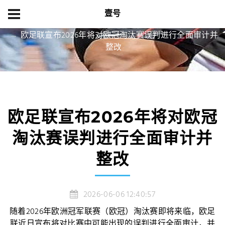
壹号
首页
资讯中心
欧足联宣布2026年将对欧冠淘汰赛误判进行全面审计并
整改
欧足联宣布2026年将对欧冠
淘汰赛误判进行全面审计并
整改
2026-06-06 12:40:57
随着2026年欧洲冠军联赛（欧冠）淘汰赛即将来临，欧足
联近日宣布将对比赛中可能出现的误判进行全面审计，并