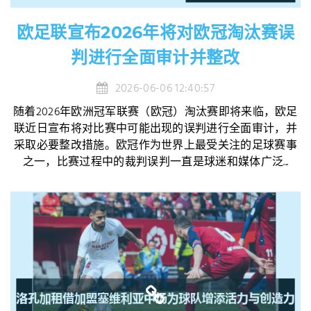
欧足联宣布2026年将对欧冠淘汰赛误
判进行全面审计并整改
2026-06-06 12:40:57
随着2026年欧洲冠军联赛（欧冠）淘汰赛即将来临，欧足
联近日宣布将对比赛中可能出现的误判进行全面审计，并
采取必要整改措施。欧冠作为世界上最受关注的足球赛事
之一，比赛过程中的裁判误判一直是球迷和媒体广泛...