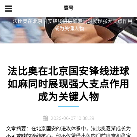
壹号
首页
资讯中心
法比奥在北京国安锋线进球如麻同时展现强大支点作用
成为关键人物
法比奥在北京国安锋线进球
如麻同时展现强大支点作用
成为关键人物
2026-06-07 10:38:29
文章摘要：在北京国安的进攻体系中，法比奥逐渐成长为
不可或缺的锋线核心。他不仅凭借出色的门前嗅觉和稳定