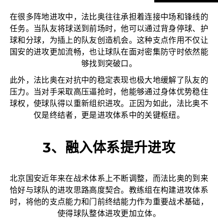
在很多阵地进攻中，法比奥往往承担着连接中场和锋线的
任务。当队友将球送到前场时，他可以通过背身停球、护
球和分球，为插上的队友创造机会。这种支点作用不仅让
国安的进攻更加流畅，也让球队在面对密集防守时依然能
够找到突破口。
此外，法比奥在对抗中的稳定表现也极大地缓解了队友的
压力。当对手采取高压逼抢时，他能够通过身体优势稳住
球权，使球队得以重新组织进攻。正因为如此，法比奥不
仅是终结者，更是进攻体系中的关键枢纽。
3、融入体系提升进攻
北京国安近年来在战术体系上不断调整，而法比奥的到来
恰好与球队的进攻思路高度契合。教练组在构建进攻体系
时，将他的支点能力和门前终结能力作为重要战术基础，
使得球队整体进攻更加立体。