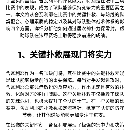
了坚实的基础。舍瓦利耶的扑救能力，特别是在法甲主场
比赛中的表现，成为了球队能够保持竞争力的重要因素之
一。本文将从舍瓦利耶在比赛中的关键扑救、与防线的默
契配合、心理素质的稳定以及其对球队整体战术体系的影
响四个方面，详细分析他如何通过屡次神扑力保零封，帮
助球队在法甲赛场上取得稳步前进的成绩。
1、关键扑救展现门将实力
舍瓦利耶作为一名顶级门将，其在比赛中的关键扑救无疑
是球队能够稳步前行的重要保障。每当对手发起进攻时，
舍瓦利耶总能凭借敏锐的反应能力，作出迅速且有效的扑
救，化解对方的射门威胁。这些关键扑救不仅挽救了球队
的失球危机，也极大提升了全队的士气。在一些关键的比
赛中，舍瓦利耶的扑救犹如定海神针，稳定了队伍的防守
节奏，让其他球员能够更加专注于进攻。
在比赛的关键时刻，舍瓦利耶展现了极强的集中力和决策