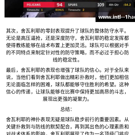
其次，舍瓦利耶的零封表现提升了球队的整体防守水平。
无论是高压逼抢，还是深度防守，舍瓦利耶的稳定发挥都
使得教练能够在战术布置上更加灵活。球队可以根据对手
的不同特点来制定针对性的防守策略，而不必过于担心防
线的稳定性。
最后，舍瓦利耶的表现也增强了球队的信心。对于全队来
说，当他们看到舍瓦利耶做出精彩扑救时，他们更加相信
无论面临怎样的困难，球队都能够守住胜利的希望。这种
信心的传递，让球队能够在比赛中保持更加高昂的斗志，
展现出更强的凝聚力。
总结：
舍瓦利耶的神扑表现无疑是球队稳步前行的重要因素。从
关键扑救到与防线的默契配合，再到其出色的心理素质和
对战术体系的影响，舍瓦利耶展现了作为一名顶级门将应