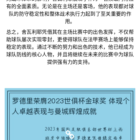
有的全面素质。无论是在主场还是客场，他的表现都对球
队的防守稳定性和整体战术执行力起到了至关重要的作
用。
总之，舍瓦利耶凭借其在主场比赛中的出色发挥，不仅帮
助球队屡次实现零封，更使得球队在法甲赛场上能够保持
稳定的表现。通过不断的努力和出色的技术，他已经成为
球队防线的核心人物，并且将继续在未来的比赛中为球队
提供强有力的支持。