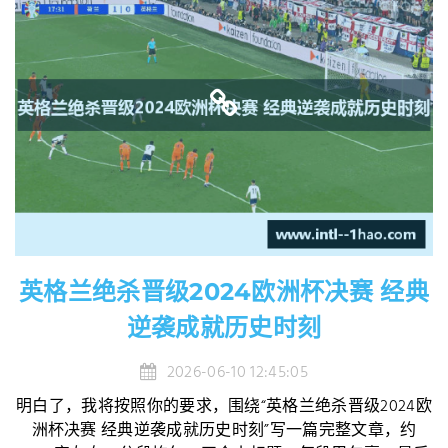
英格兰绝杀晋级2024欧洲杯决赛 经典
逆袭成就历史时刻
2026-06-10 12:45:05
明白了，我将按照你的要求，围绕“英格兰绝杀晋级2024欧
洲杯决赛 经典逆袭成就历史时刻”写一篇完整文章，约