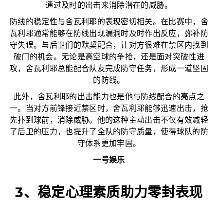
通过及时的出击来消除潜在的威胁。
防线的稳定性与舍瓦利耶的表现密切相关。在比赛中，舍
瓦利耶通常能够在防线出现漏洞时及时作出反应，弥补防
守失误。与后卫们的默契配合，让对方很难在禁区内找到
破门的机会。无论是高空球的争抢，还是面对突破性进
攻，舍瓦利耶总能配合队友完成防守任务，形成一道坚固
的防线。
此外，舍瓦利耶的出击能力也是他与防线配合的亮点之
一。当对方前锋接近禁区时，舍瓦利耶能够迅速出击，抢
先扑到球前，消除威胁。他的这种主动出击不仅有效减轻
了后卫的压力，也提升了全队的防守质量，使得球队的防
守体系更加牢固。
一号娱乐
3、稳定心理素质助力零封表现