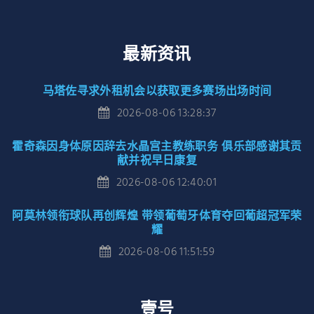
最新资讯
马塔佐寻求外租机会以获取更多赛场出场时间
2026-08-06 13:28:37
霍奇森因身体原因辞去水晶宫主教练职务 俱乐部感谢其贡
献并祝早日康复
2026-08-06 12:40:01
阿莫林领衔球队再创辉煌 带领葡萄牙体育夺回葡超冠军荣
耀
2026-08-06 11:51:59
壹号