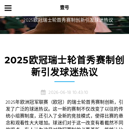
壹号
首页
精品项目
2025欧冠瑞士轮首秀赛制创新引发球迷热议
2025欧冠瑞士轮首秀赛制创
新引发球迷热议
2026-06-18 10:43:10
2025年欧洲冠军联赛（欧冠）的瑞士轮首秀赛制创新，引
发了广泛的球迷热议。这一新的赛制不仅改变了以往的传
统小组赛制度，还引入了全新的竞技模式，使得比赛的悬
念和观看性大大增加。球迷们对于这一改变有着截然不同