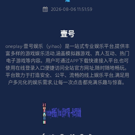
2026-08-06 11:51:59
壹号
oneplay·壹号娱乐（yihao）是一站式专业娱乐平台,提供丰
富多样的游戏娱乐活动,涵盖模拟器游戏、真人互动、热门
电子游戏等内容。用户可通过APP下载快速接入平台,也可
使用在线登录入口便捷访问全站官方网址,随时随地畅玩。
平台致力于打造安全、公平、流畅的线上娱乐平台,满足用
户多元化的娱乐需求,让每一次点击都充满乐趣与惊喜。