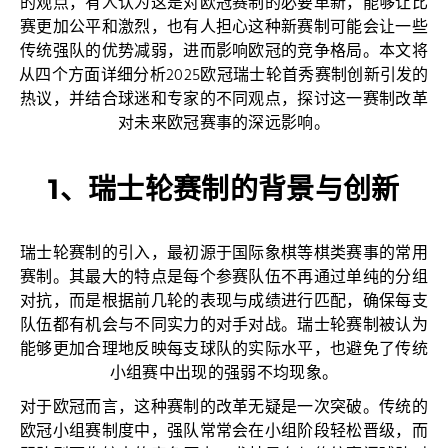
的观点，有人认为这是对欧冠赛制的必要革新，能够让比
赛更加公平和激烈，也有人担心这种新赛制可能会让一些
传统强队的优势减弱，进而影响欧冠的竞争格局。本文将
从四个方面详细分析2025欧冠瑞士轮首秀赛制创新引发的
热议，并结合球迷和专家的不同观点，探讨这一赛制改革
对未来欧冠赛事的深远影响。
1、瑞士轮赛制的背景与创新
瑞士轮赛制的引入，最初源于国际象棋等棋类赛事的常用
赛制。其最大的特点是每个参赛队伍不再通过单纯的分组
对抗，而是根据前几轮的表现与成绩进行匹配，确保每支
队伍都有机会与不同实力的对手对战。瑞士轮赛制被认为
能够更加合理地反映每支球队的实际水平，也避免了传统
小组赛中出现的强弱不均现象。
对于欧冠而言，这种赛制的改革无疑是一次突破。传统的
欧冠小组赛制度中，强队常常会在小组阶段轻松晋级，而