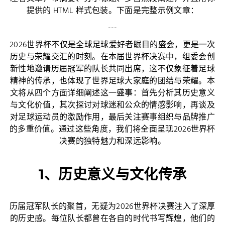
提供的 HTML 样式包装。下面是完整示例文章：
---
2026世界杯不仅是全球足球爱好者瞩目的盛会，更是一次
历史与荣耀交汇的时刻。在本届世界杯决赛中，组委会创
新性地邀请历届冠军的队长共同出席，这不仅象征着足球
精神的传承，也体现了世界足球大家庭的团结与荣耀。本
文将从四个方面详细阐述这一盛事：首先分析其历史意义
与文化价值，其次探讨对球迷和公众的情感影响，再谈及
对足球运动员的激励作用，最后关注赛事组织与品牌推广
的多重价值。通过这些角度，我们将全面呈现2026世界杯
决赛的独特魅力和深远影响。
1、历史意义与文化传承
历届冠军队长的聚首，无疑为2026世界杯决赛注入了深厚
的历史感。每位队长都曾在各自的时代书写辉煌，他们的