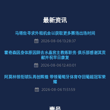
最新资讯
马塔佐寻求外租机会以获取更多赛场出场时间
2026-08-06 13:28:37
霍奇森因身体原因辞去水晶宫主教练职务 俱乐部感谢其贡
献并祝早日康复
2026-08-06 12:40:01
阿莫林领衔球队再创辉煌 带领葡萄牙体育夺回葡超冠军荣
耀
2026-08-06 11:51:59
壹号