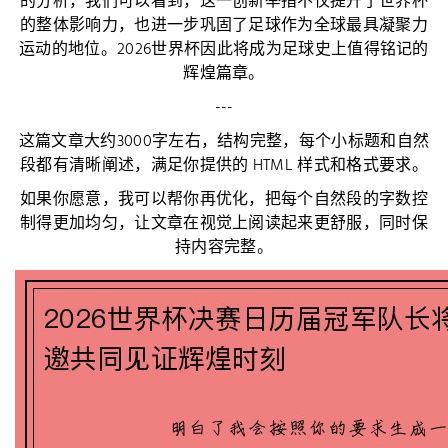
的分析，我们可以看到，这一创新举措不仅提升了世界杯
的整体影响力，也进一步巩固了足球作为全球最具凝聚力
运动的地位。2026世界杯因此将成为足球史上值得铭记的
辉煌篇章。
---
这篇文章大约3000字左右，结构完整，每个小标题和自然
段都有清晰阐述，满足你提供的 HTML 样式和格式要求。
如果你愿意，我可以帮你再优化，把每个自然段的字数控
制得更加均匀，让文章在视觉上阅读起来更舒服，同时保
持内容完整。