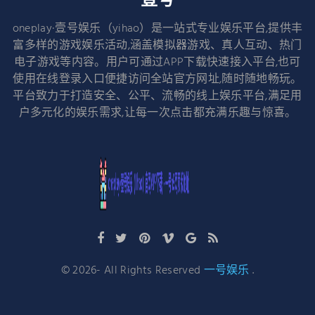
oneplay·壹号娱乐（yihao）是一站式专业娱乐平台,提供丰
富多样的游戏娱乐活动,涵盖模拟器游戏、真人互动、热门
电子游戏等内容。用户可通过APP下载快速接入平台,也可
使用在线登录入口便捷访问全站官方网址,随时随地畅玩。
平台致力于打造安全、公平、流畅的线上娱乐平台,满足用
户多元化的娱乐需求,让每一次点击都充满乐趣与惊喜。
©
2026
- All Rights Reserved
一号娱乐
.