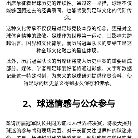
出席象征着足球历史的连续性。通过这一举措，球迷不仅
能够回顾过去的经典瞬间，也能感受到足球文化的代际传
递。
这种文化传承不仅仅是对足球竞技本身的纪念，更是对全
球体育精神的致敬。足球作为世界第一运动，其影响力跨
越语言、国界和文化背景，而历届冠军队长的集结正是这
种全球文化融合的最佳体现。
此外，历届冠军队长的出席还将成为历史档案的重要组成
部分。媒体、学者和足球爱好者将通过影像、文字和数据
记录这一特殊时刻，为未来的足球研究提供珍贵资料，使
得足球的历史意义得到永久保存和传承。
2、球迷情感与公众参与
邀请历届冠军队长共同见证2026世界杯决赛，将极大提升
球迷的参与感和现场氛围。对于长期关注世界杯的球迷来