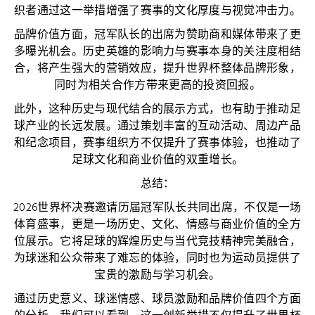
织者通过这一举措增强了赛事的文化厚度与视觉冲击力。
品牌价值方面，冠军队长的出席为赞助商和媒体带来了更
多曝光机会。历史英雄的影响力与赛事本身的关注度相结
合，将产生强大的营销效应，提升世界杯整体品牌形象，
同时为相关合作方带来更高的投资回报。
此外，这种历史与现代结合的展示方式，也有助于推动足
球产业的长远发展。通过策划丰富的互动活动、周边产品
和纪念项目，赛事组织方不仅提升了赛事体验，也推动了
足球文化和商业价值的双重增长。
总结：
2026世界杯决赛邀请历届冠军队长共同出席，不仅是一场
体育盛事，更是一场历史、文化、情感与商业价值的全方
位展示。它将足球的辉煌历史与当代竞技精神完美融合，
为球迷和公众带来了难忘的体验，同时也为运动员提供了
宝贵的激励与学习机会。
通过历史意义、球迷情感、球员激励和品牌价值四个方面