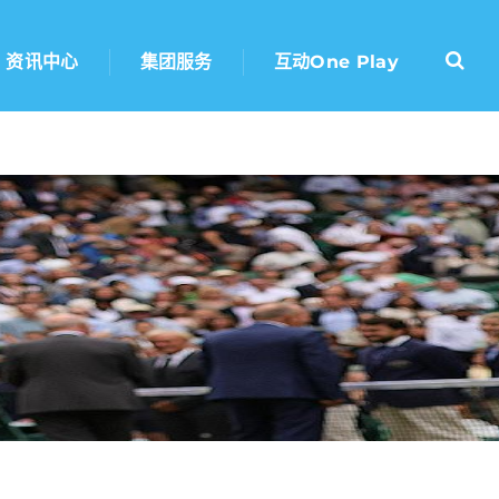
资讯中心
集团服务
互动one Play