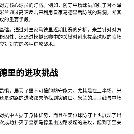
对方核心球员的盯防。例如，防守中场球员加强了对本泽
米兰通过高速反击来利用皇家马德里后防线的漏洞，尤其
攻的重要手段。
基础。通过对皇家马德里近期比赛的分析，米兰针对对方
稳固性，还通过模拟比赛中的关键时刻来提高球队的临场
应对对方的各种进攻战术。
马德里的进攻挑战
畏惧，展现了坚不可摧的防守能力。尤其是在上半场，米
还是边路的进攻都未能找到突破口。米兰的后卫线与中场
对抗中占据了身体优势，而且在定位球防守上也展现了出
次成功扑灭了皇家马德里由边路发起的进攻，起到了至关