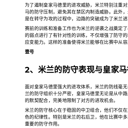
为了遏制皇家马德里的进攻威胁，米兰特别注重对
马的防守压制，避免其在禁区内制造威胁。此外，
是在转守为攻的过程中，边路的突破成为了米兰进
赛前的训练和准备工作也为米兰的逆袭之战奠定了
的弱点进行了有针对性的训练，不仅增强了防守的
应变能力。这样的准备使得米兰能够在比赛中从容
壹号
2、米兰的防守表现与皇家
面对皇家马德里强大的进攻体系，米兰的防线毫无
兰的防守组织十分严密，皇家马德里无论是从中路
的默契配合，完美地限制了对方的进攻机会。
米兰的防守核心在于稳固的中卫组合，他们不仅在
色的纪律性。特别是米兰的右后卫，他在比赛中多
重要的防守作用。