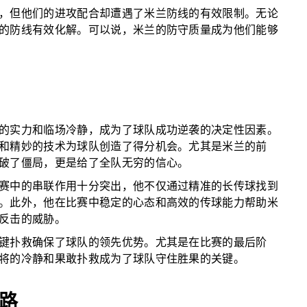
，但他们的进攻配合却遭遇了米兰防线的有效限制。无论
的防线有效化解。可以说，米兰的防守质量成为他们能够
的实力和临场冷静，成为了球队成功逆袭的决定性因素。
和精妙的技术为球队创造了得分机会。尤其是米兰的前
破了僵局，更是给了全队无穷的信心。
赛中的串联作用十分突出，他不仅通过精准的长传球找到
。此外，他在比赛中稳定的心态和高效的传球能力帮助米
反击的威胁。
键扑救确保了球队的领先优势。尤其是在比赛的最后阶
将的冷静和果敢扑救成为了球队守住胜果的关键。
路