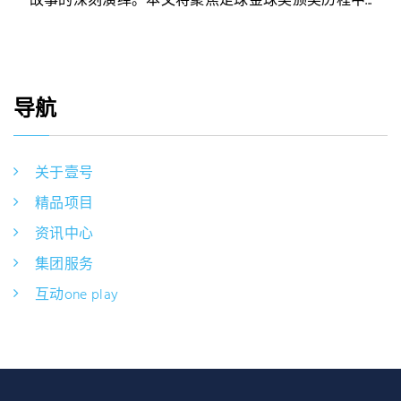
故事的深刻演绎。本文将聚焦足球金球奖颁奖历程中...
导航
关于壹号
精品项目
资讯中心
集团服务
互动one play