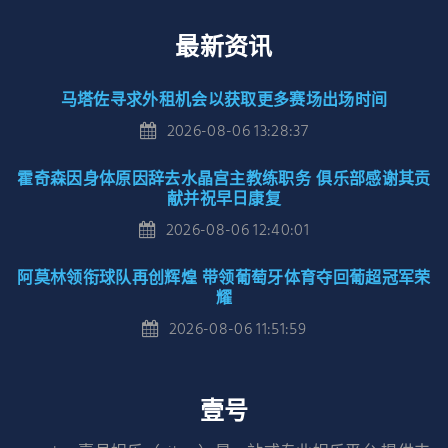
最新资讯
马塔佐寻求外租机会以获取更多赛场出场时间
2026-08-06 13:28:37
霍奇森因身体原因辞去水晶宫主教练职务 俱乐部感谢其贡
献并祝早日康复
2026-08-06 12:40:01
阿莫林领衔球队再创辉煌 带领葡萄牙体育夺回葡超冠军荣
耀
2026-08-06 11:51:59
壹号