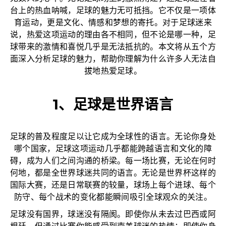
台上的热血呐喊，足球的魅力无可抵挡。它不仅是一项体
育运动，更是文化、情感和梦想的寄托。对于足球迷来
说，热爱这项运动的理由各不相同，但不论是哪一种，足
球带来的激情和喜悦几乎是无法抵抗的。本文将从五个方
面深入分析足球的魅力，帮助你理解为什么许多人无法自
拔地热爱足球。
1、足球是世界语言
足球的普及程度足以让它成为全球性的语言。无论你身处
哪个国家，足球这项运动几乎都能跨越语言和文化的障
碍，成为人们之间沟通的桥梁。每一场比赛，无论在何时
何地，都是全世界球迷共同的语言。无论是世界杯这样的
国际大赛，还是日常联赛的较量，球场上每个进球、每个
防守、每个战术的变化都能瞬间吸引全球观众的关注。
足球没有国界，球迷没有隔阂。即使你从未去过巴西或阿