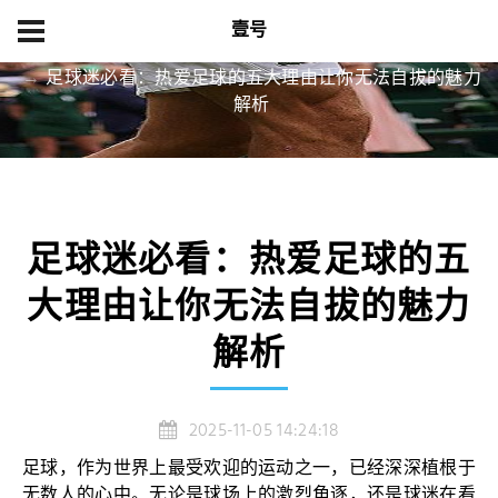
壹号
首页
精品项目
足球迷必看：热爱足球的五大理由让你无法自拔的魅力
解析
足球迷必看：热爱足球的五
大理由让你无法自拔的魅力
解析
2025-11-05 14:24:18
足球，作为世界上最受欢迎的运动之一，已经深深植根于
无数人的心中。无论是球场上的激烈角逐，还是球迷在看