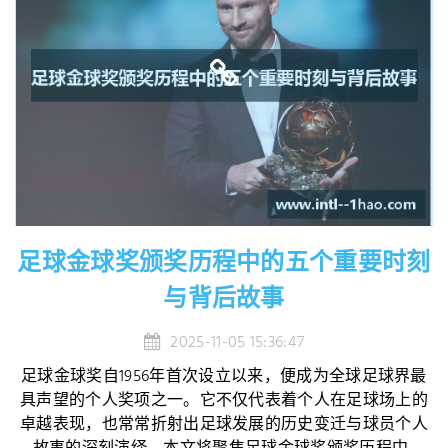
足球金球奖颁奖历程中的五个重要时刻
与背后故事
2025-11-05 15:36:47
足球金球奖自1956年首次设立以来，便成为全球足球界最
具声望的个人奖项之一。它不仅代表着个人在足球场上的
卓越表现，也常常折射出足球发展的历史变迁与球员个人