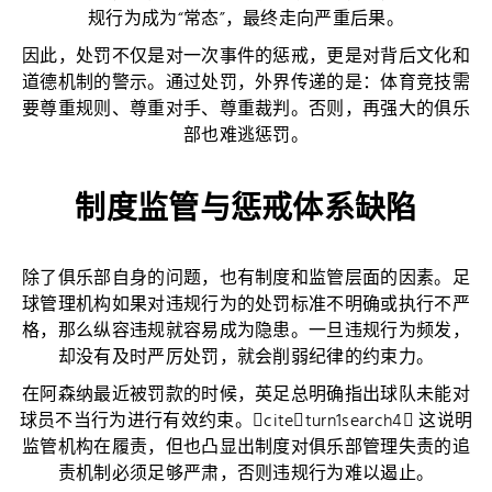
规行为成为“常态”，最终走向严重后果。
因此，处罚不仅是对一次事件的惩戒，更是对背后文化和
道德机制的警示。通过处罚，外界传递的是：体育竞技需
要尊重规则、尊重对手、尊重裁判。否则，再强大的俱乐
部也难逃惩罚。
制度监管与惩戒体系缺陷
除了俱乐部自身的问题，也有制度和监管层面的因素。足
球管理机构如果对违规行为的处罚标准不明确或执行不严
格，那么纵容违规就容易成为隐患。一旦违规行为频发，
却没有及时严厉处罚，就会削弱纪律的约束力。
在阿森纳最近被罚款的时候，英足总明确指出球队未能对
球员不当行为进行有效约束。citeturn1search4 这说明
监管机构在履责，但也凸显出制度对俱乐部管理失责的追
责机制必须足够严肃，否则违规行为难以遏止。