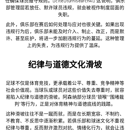
任确保球员遵守规则。citeturn1search4 这说明，俱乐
部管理层若放任、默许球员违规，就会被视作制度层面的
失职。
此外，俱乐部在赛后如何处理与应对也很关键。如果出现
违规行为后，俱乐部未能及时介入、制止、改正，而是默
许、甚至庇护，将进一步加剧违规行为的蔓延。这种管理
上的失责，为违规行为提供了温床。
纪律与道德文化滑坡
足球不仅是体育竞技，更承载着公平、尊重、竞争精神等
社会价值观。当球队或球员对这些价值失去尊重时，就容
易陷入纪律与道德的滑坡。阿森纳部分球员“锁喉”“围堵裁
判”等行为，正是对体育精神与道德底线的践踏。
这种滑坡往往不是一蹴而就，而是在长期宽容、不制约、
不教育、不反思中逐渐积累。若俱乐部和球迷文化不重视
纪律与尊重，反而默许激烈对抗、情绪化行为，就会让违