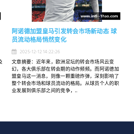
阿诺德加盟皇马引发转会市场新动态 球
员流动格局悄然变化
2025-12-12 14:22:26
及
文章摘要：近年来，欧洲足坛的转会市场风云变
幻，各大俱乐部在转会期的动作频频。而阿诺德加
盟皇马这一消息，则像一颗重磅炸弹，深刻影响了
整个转会市场和球员流动的格局。从球员个人的职
业发展到俱乐部之间的竞争，...