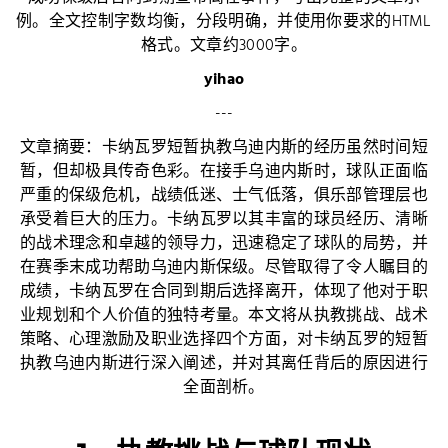
例。全文控制字数均衡，分段明确，并使用你要求的HTML
格式。文章约3000字。
yihao
---
文章摘要：卡纳瓦罗短暂执教乌迪内斯的经历虽然时间短
暂，但却极具传奇色彩。在接手乌迪内斯时，球队正面临
严重的保级危机，战绩低迷、士气低落，俱乐部管理层也
承受着巨大的压力。卡纳瓦罗以其丰富的球员经历、清晰
的战术理念和卓越的领导力，迅速稳定了球队的局势，并
在赛季末成功帮助乌迪内斯保级。尽管取得了令人瞩目的
成绩，卡纳瓦罗在合同到期后选择离开，体现了他对于职
业规划和个人价值的独特考量。本文将从执教挑战、战术
策略、心理激励及职业选择四个方面，对卡纳瓦罗的短暂
执教乌迪内斯进行深入阐述，并对其离任背后的原因进行
全面剖析。