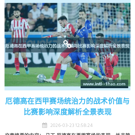
厄德高在西甲赛场统治力的战术价值与
比赛影响深度解析全景表现
2026-03-23 12:58:24