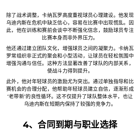
除了战术调整，卡纳瓦罗高度重视球员心理建设。他发现
乌迪内斯在危机中缺乏信心，容易在比赛中出现慌乱。因
此，他在训练和赛前会谈中不断强化信念，鼓励球员专注
比赛本身而非外界压力。
他还通过建立团队文化，增强球员之间的凝聚力。卡纳瓦
罗常组织非正式的聚会和小型活动，让球员在轻松氛围中
增强沟通与信任。这种方法显著改善了球队的内部关系，
使战斗力得到提升。
此外，他对年轻球员的激励尤为突出。通过单独指导和比
赛机会的合理分配，他帮助年轻球员建立自信，逐渐形成
“老带新”的良性循环。这不仅提升了球队整体水平，也让
乌迪内斯在短期内保持了较强的竞争力。
4、合同到期与职业选择