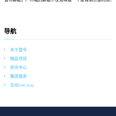
宣布解散。广州城的解散不仅意味着一个足球俱乐部的消...
导航
关于壹号
精品项目
资讯中心
集团服务
互动one play