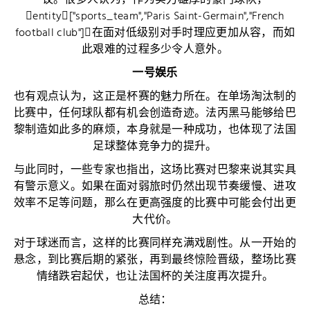
议。很多人认为，作为实力雄厚的豪门球队，
entity["sports_team","Paris Saint-Germain","French
football club"]在面对低级别对手时理应更加从容，而如
此艰难的过程多少令人意外。
一号娱乐
也有观点认为，这正是杯赛的魅力所在。在单场淘汰制的
比赛中，任何球队都有机会创造奇迹。法丙黑马能够给巴
黎制造如此多的麻烦，本身就是一种成功，也体现了法国
足球整体竞争力的提升。
与此同时，一些专家也指出，这场比赛对巴黎来说其实具
有警示意义。如果在面对弱旅时仍然出现节奏缓慢、进攻
效率不足等问题，那么在更高强度的比赛中可能会付出更
大代价。
对于球迷而言，这样的比赛同样充满戏剧性。从一开始的
悬念，到比赛后期的紧张，再到最终惊险晋级，整场比赛
情绪跌宕起伏，也让法国杯的关注度再次提升。
总结：