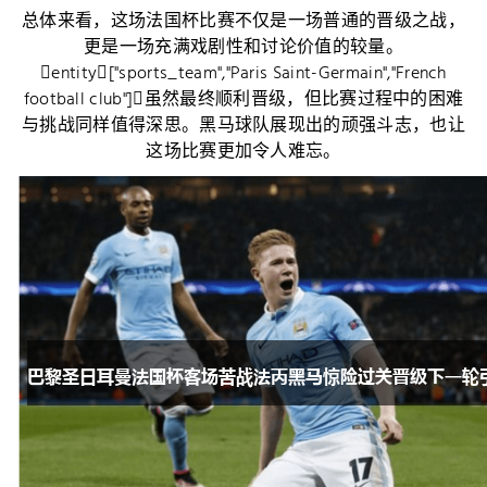
总体来看，这场法国杯比赛不仅是一场普通的晋级之战，
更是一场充满戏剧性和讨论价值的较量。
entity["sports_team","Paris Saint-Germain","French
football club"]虽然最终顺利晋级，但比赛过程中的困难
与挑战同样值得深思。黑马球队展现出的顽强斗志，也让
这场比赛更加令人难忘。