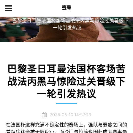
壹号
首页
精品项目
巴黎圣日耳曼法国杯客场苦战法丙黑马惊险过关晋级下
一轮引发热议
巴黎圣日耳曼法国杯客场苦
战法丙黑马惊险过关晋级下
一轮引发热议
2026-05-10 14:57:29
在法国杯这样充满不确定性的赛场上，强队与弱旅之间的
差距往往会被无限缩小，而冷门与惊险也因此成为赛事最