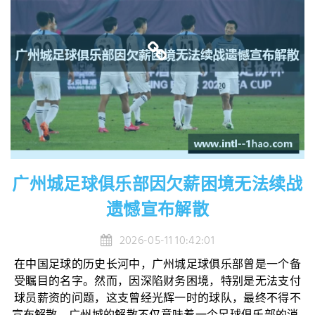
广州城足球俱乐部因欠薪困境无法续战
遗憾宣布解散
2026-05-11 10:42:01
在中国足球的历史长河中，广州城足球俱乐部曾是一个备
受瞩目的名字。然而，因深陷财务困境，特别是无法支付
球员薪资的问题，这支曾经光辉一时的球队，最终不得不