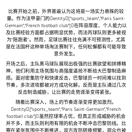
比赛开始之前，外界普遍认为这将是一场实力悬殊的较
量。作为法甲豪门的entity["sports_team","Paris Saint-
Germain","French football club"]在阵容厚度、个人能力以
及比赛经验方面都占据明显优势，而法丙球队则更多被视
为“陪跑者”。然而，足球比赛往往充满不可预测性，尤其
是在法国杯这种单场淘汰赛制下，任何松懈都有可能导致
意外发生。
开场之后，主队黑马球队展现出极强的比赛欲望和拼搏精
神，他们利用主场氛围与高强度逼抢不断给大巴黎制造麻
烦。面对密集防守和快速反击，巴黎球员一时间难以找到
节奏，多次进攻都被对方成功化解。反而是主队通过几次
反击制造威胁，让比赛的走势逐渐变得紧张。
随着比赛深入，场上的节奏逐渐变得更加激烈。
entity["sports_team","Paris Saint-Germain","French
football club"]虽然控球率占优，但真正形成威胁的机会
并不多，而主队则利用有限的机会不断冲击巴黎防线。比
赛在紧张氛围中不断推进，双方攻防转换频繁，观众也被