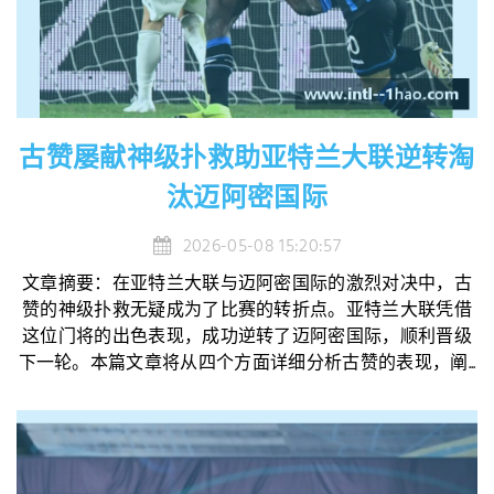
古赞屡献神级扑救助亚特兰大联逆转淘
汰迈阿密国际
2026-05-08 15:20:57
文章摘要：在亚特兰大联与迈阿密国际的激烈对决中，古
赞的神级扑救无疑成为了比赛的转折点。亚特兰大联凭借
这位门将的出色表现，成功逆转了迈阿密国际，顺利晋级
下一轮。本篇文章将从四个方面详细分析古赞的表现，阐...