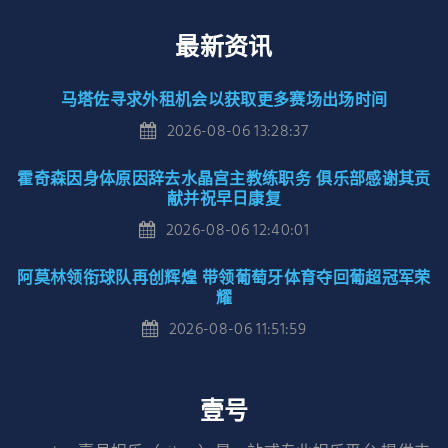
最新资讯
马塔佐寻求外租机会以获取更多赛场出场时间
2026-08-06 13:28:37
霍奇森因身体原因辞去水晶宫主教练职务 俱乐部感谢其贡
献并祝早日康复
2026-08-06 12:40:01
阿莫林领衔球队再创辉煌 带领葡萄牙体育夺回葡超冠军荣
耀
2026-08-06 11:51:59
壹号