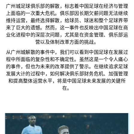
广州城足球俱乐部的解散，标志着中国足球在经济与管理
上面临的一次重大危机。俱乐部因长期欠薪问题无法继续
维持运营，最终选择解散，给球员、球迷和整个足球界带
来了巨大的遗憾。然而，这一事件也反映出中国足球在商
业化进程中的深层次问题，尤其是在资金管理、俱乐部运
营以及体制改革方面的挑战。
从广州城解散的事件中，我们可以看到中国足球在发展过
程中所面临的复杂性和不确定性。虽然这是一个令人痛心
的事件，但也为未来的改革提供了警示。在继续追求足球
发展大计的过程中，如何解决俱乐部财务危机、加强管理
和提高整体运营水平，将是中国足球未来发展的关键所
在。