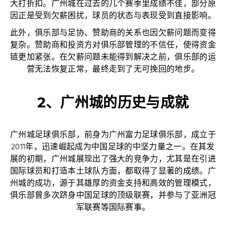
大打折扣。广州城在过去的几个赛季里成绩不佳，部分原
因正是受到欠薪困扰，球员的状态与表现受到直接影响。
此外，俱乐部与足协、赞助商的关系也因欠薪问题而变得
复杂。赞助商和投资方对俱乐部管理的不信任，使得资金
链更加紧张。在欠薪问题未能得到解决之前，俱乐部的运
营无法恢复正常，最终走到了无可挽回的地步。
2、广州城的历史与成就
广州城足球俱乐部，前身为广州富力足球俱乐部，成立于
2011年，迅速崛起成为中国足球的中坚力量之一。在其发
展的初期，广州城展现出了强大的竞争力，尤其是在引进
国际球员和打造本土球队方面，都取得了显著的成绩。广
州城的成功，源于其雄厚的资金支持和高效的管理模式，
俱乐部曾多次跻身中国足球的顶级联赛，并参与了亚洲冠
军联赛等国际赛事。