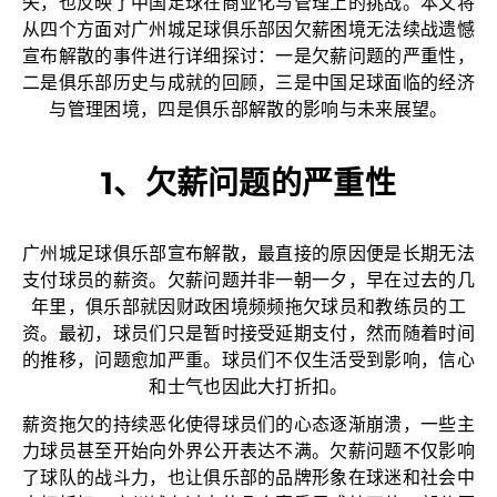
失，也反映了中国足球在商业化与管理上的挑战。本文将
从四个方面对广州城足球俱乐部因欠薪困境无法续战遗憾
宣布解散的事件进行详细探讨：一是欠薪问题的严重性，
二是俱乐部历史与成就的回顾，三是中国足球面临的经济
与管理困境，四是俱乐部解散的影响与未来展望。
1、欠薪问题的严重性
广州城足球俱乐部宣布解散，最直接的原因便是长期无法
支付球员的薪资。欠薪问题并非一朝一夕，早在过去的几
年里，俱乐部就因财政困境频频拖欠球员和教练员的工
资。最初，球员们只是暂时接受延期支付，然而随着时间
的推移，问题愈加严重。球员们不仅生活受到影响，信心
和士气也因此大打折扣。
薪资拖欠的持续恶化使得球员们的心态逐渐崩溃，一些主
力球员甚至开始向外界公开表达不满。欠薪问题不仅影响
了球队的战斗力，也让俱乐部的品牌形象在球迷和社会中