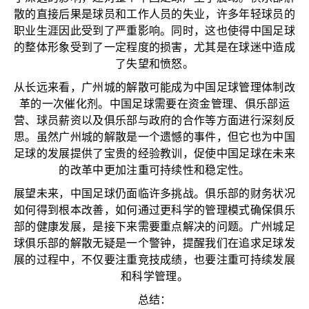
散的直接后果是球员和工作人员的失业，许多年轻球员的
职业生涯因此受到了严重影响。同时，这也使得中国足球
的整体形象受到了一定程度的损害，尤其是在球迷中造成
了失望和愤怒。
从长远来看，广州城的解散可能成为中国足球管理体制改
革的一次催化剂。中国足球需要在资金管理、俱乐部运
营、球员薪资以及俱乐部与政府的合作等方面进行深刻反
思。虽然广州城的解散是一个遗憾的事件，但它也为中国
足球的发展提供了宝贵的经验教训，促使中国足球在未来
的改革中更加注重可持续性和稳定性。
展望未来，中国足球仍面临许多挑战。俱乐部的财务状况
如何得到根本改善，如何通过更科学的管理模式确保俱乐
部的健康发展，是接下来需要重点解决的问题。广州城足
球俱乐部的解散无疑是一个警钟，提醒我们在追求足球发
展的过程中，不仅要注重竞技成绩，也要注重可持续发展
和科学管理。
总结：