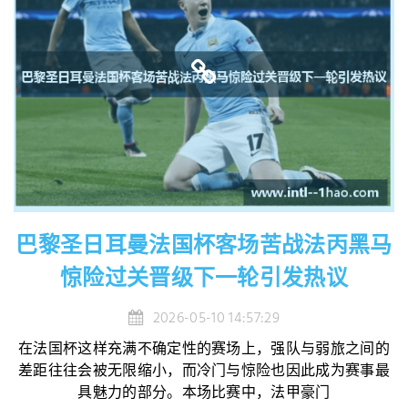
巴黎圣日耳曼法国杯客场苦战法丙黑马
惊险过关晋级下一轮引发热议
2026-05-10 14:57:29
在法国杯这样充满不确定性的赛场上，强队与弱旅之间的
差距往往会被无限缩小，而冷门与惊险也因此成为赛事最
具魅力的部分。本场比赛中，法甲豪门