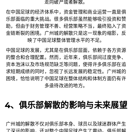
走向破产或者解散。
在中国足球的经济体系中，资金管理和商业运营一直是俱
乐部面临的重大挑战。很多俱乐部虽然能够吸引投资和赞
助，但由于财务管理不善、经营策略不当，最终陷入了资
金链断裂的困境。广州城的解散只是这一现象的缩影，反
映了中国足球整体管理水平的不足。
中国足球的发展，尤其是在俱乐部层面，依赖于各方资源
的整合和合理配置。然而，近年来，俱乐部间过度竞争、
资本泡沫以及市场规范缺乏等问题，使得许多俱乐部在追
求短期成绩的同时，忽视了长远发展的稳定性。广州城的
困境，恰恰说明了中国足球在整体结构和体制方面仍有许
多亟待改进的地方。
4、俱乐部解散的影响与未来展望
广州城的解散不仅对俱乐部本身、球员以及球迷群体产生
了深远的影响，还对整个中国足球产生了震动。俱乐部解