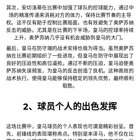
其次，安切洛蒂在比赛中加强了球队的控球能力，通过中
场的精准传递来消耗对方的体力，保持比赛节奏的主导
权。这不仅有助于控制比赛局面，也有效避免了奥萨苏纳
反击的威胁。尤其是在比赛的下半场，皇马的控球率持续
上升，奥萨苏纳几乎没有机会威胁到皇马的大门。
最后，皇马在防守端的战术安排也极为得当。虽然奥萨苏
纳在比赛初期组织了一些进攻，但皇马在防守中展现出了
良好的压迫性和高位逼抢。通过不断的压迫，皇马迫使奥
萨苏纳失误频发，为皇马的反击创造了良机。这种高效的
战术执行，使得皇马能够保持稳定的领先优势，最终顺利
取胜。
2、球员个人的出色发挥
这场比赛中，皇马球员的个人表现也可谓是精彩纷呈。首
先，前锋线的表现堪称亮点。特别是本泽马，他不仅在比