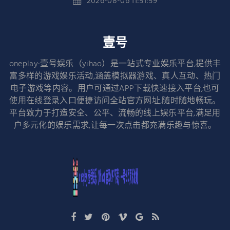
2026-08-06 11:51:59
壹号
oneplay·壹号娱乐（yihao）是一站式专业娱乐平台,提供丰
富多样的游戏娱乐活动,涵盖模拟器游戏、真人互动、热门
电子游戏等内容。用户可通过APP下载快速接入平台,也可
使用在线登录入口便捷访问全站官方网址,随时随地畅玩。
平台致力于打造安全、公平、流畅的线上娱乐平台,满足用
户多元化的娱乐需求,让每一次点击都充满乐趣与惊喜。