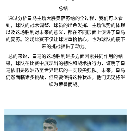
总结：
通过分析皇马主场大胜奥萨苏纳的全过程，我们可以看
到，球队的战术调整、球员的出色发挥、主场优势的体现
以及这场胜利对未来的意义，都在不同层面上促进了皇马
的复苏。这场比赛不仅让球迷重拾信心，也为球队的接下
来的挑战提供了动力。
总的来说，皇马的这场胜利是多方面因素共同作用的结
果，球队在比赛中展现出的韧性和战术执行力，证明了皇
马依旧是欧洲乃至世界足坛的一支顶尖强队。未来，皇马
仍然面临诸多挑战，但只要保持这种状态，他们无疑将继
续为荣誉而战。