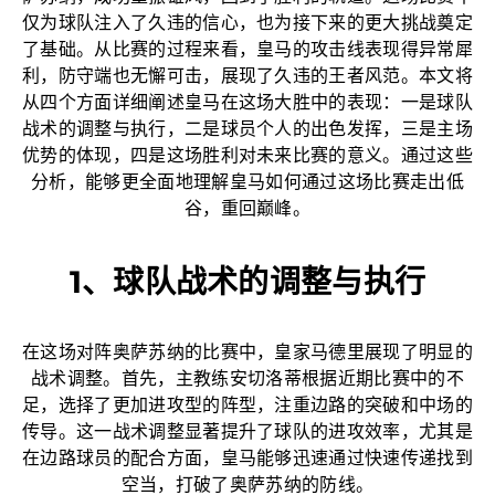
仅为球队注入了久违的信心，也为接下来的更大挑战奠定
了基础。从比赛的过程来看，皇马的攻击线表现得异常犀
利，防守端也无懈可击，展现了久违的王者风范。本文将
从四个方面详细阐述皇马在这场大胜中的表现：一是球队
战术的调整与执行，二是球员个人的出色发挥，三是主场
优势的体现，四是这场胜利对未来比赛的意义。通过这些
分析，能够更全面地理解皇马如何通过这场比赛走出低
谷，重回巅峰。
1、球队战术的调整与执行
在这场对阵奥萨苏纳的比赛中，皇家马德里展现了明显的
战术调整。首先，主教练安切洛蒂根据近期比赛中的不
足，选择了更加进攻型的阵型，注重边路的突破和中场的
传导。这一战术调整显著提升了球队的进攻效率，尤其是
在边路球员的配合方面，皇马能够迅速通过快速传递找到
空当，打破了奥萨苏纳的防线。