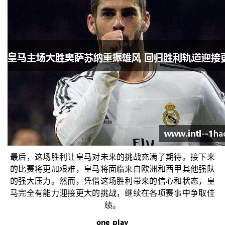
最后，这场胜利让皇马对未来的挑战充满了期待。接下来
的比赛将更加艰难，皇马将面临来自欧洲和西甲其他强队
的强大压力。然而，凭借这场胜利带来的信心和状态，皇
马完全有能力迎接更大的挑战，继续在各项赛事中争取佳
绩。
one play