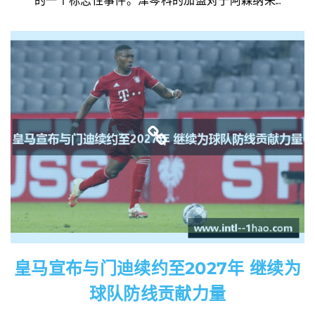
的一个标志性事件。津琴科的加盟对于阿森纳来...
皇马宣布与门迪续约至2027年 继续为
球队防线贡献力量