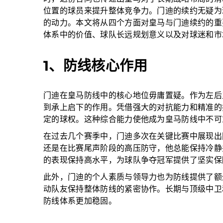
位置的球员来提升整体竞争力。门迪的续约无疑为
的动力。本文将从四个方面对皇马与门迪续约的重
体系中的价值、球队长远规划意义以及对球迷和市
1、防线核心作用
门迪在皇马防线中的核心地位毋庸置疑。作为左后
到承上启下的作用。凭借强大的对抗能力和精准的
定的球权。这种综合能力使他成为皇马防线中不可
在过去几个赛季中，门迪多次在关键比赛中展现出
还是在比赛尾声阶段的高压防守，他总能保持冷静
的表现保持高水平，为球队争夺冠军提供了坚实保
此外，门迪的个人素质与领导力也为防线提供了额
动队友保持整体防线的紧密协作。长期与顶级中卫
防线体系更加稳固。