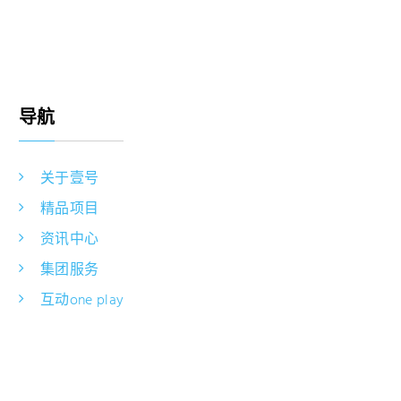
导航
关于壹号
精品项目
资讯中心
集团服务
互动one play