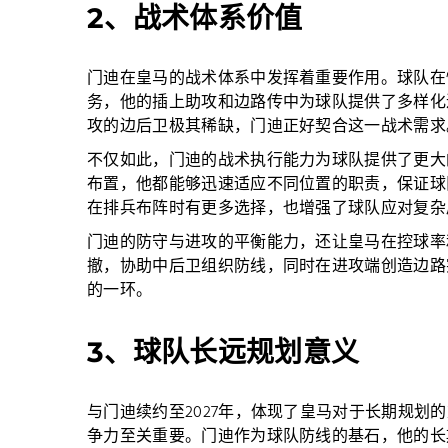
2、战术体系价值
门迪在皇马的战术体系中发挥着重要作用。球队在
务，他的插上助攻和边路传中为球队提供了多样化
攻的边后卫极其稀缺，门迪正好契合这一战术需求
不仅如此，门迪的战术执行能力为球队提供了更大
布置，他都能够迅速适应不同位置的职责，保证球
在排兵布阵时有更多选择，也增强了球队应对复杂
门迪的防守与进攻的平衡能力，还让皇马在控球率
撤，协助中后卫组织防线，同时在进攻端创造边路
的一环。
3、球队长远规划意义
与门迪续约至2027年，体现了皇马对于长期规划
争力至关重要。门迪作为球队防线的基石，他的长