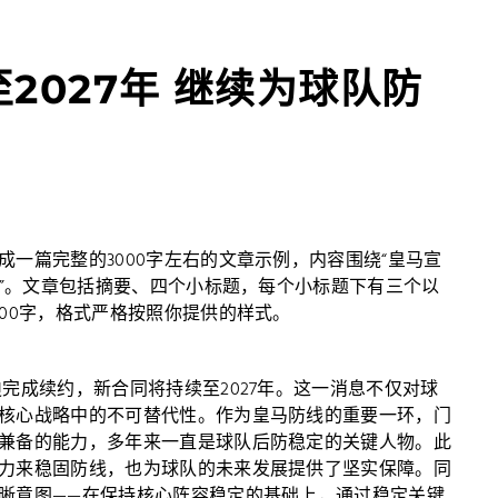
2027年 继续为球队防
一篇完整的3000字左右的文章示例，内容围绕“皇马宣
量”。文章包括摘要、四个小标题，每个小标题下有三个以
00字，格式严格按照你提供的样式。
完成续约，新合同将持续至2027年。这一消息不仅对球
核心战略中的不可替代性。作为皇马防线的重要一环，门
兼备的能力，多年来一直是球队后防稳定的关键人物。此
力来稳固防线，也为球队的未来发展提供了坚实保障。同
晰意图——在保持核心阵容稳定的基础上，通过稳定关键