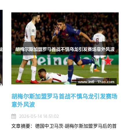
胡梅尔斯加盟罗马首战不慎乌龙引发赛场
意外风波
2026-05-14 14:51:02
文章摘要：德国中卫马茨·胡梅尔斯加盟罗马后的首