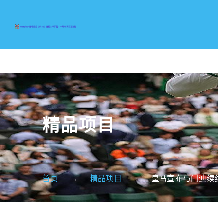
精品项目
首页
精品项目
皇马宣布与门迪续约