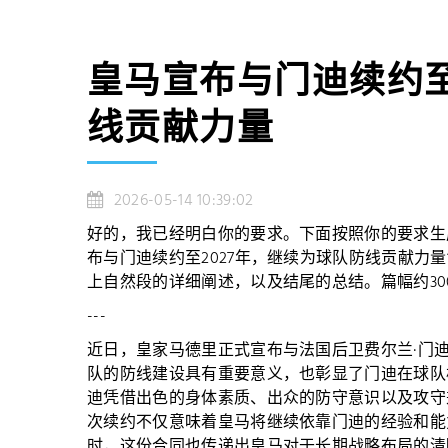
皇马宣布与门迪续约至
线贡献力量
2026-05-14 10:39:02
好的，我已经明白你的要求。下面按照你的要求生成
布与门迪续约至2027年，继续为球队防线贡献力
上自然段的详细阐述，以及结尾的总结。篇幅约30
---
近日，皇家马德里正式宣布与法国后卫费尔兰·门迪
队的防线建设具有重要意义，也彰显了门迪在球队
迪凭借出色的身体素质、出众的防守意识以及攻守
次续约不仅意味着皇马将继续依靠门迪的经验和能
时，这份合同也传递出皇马对于长期战略布局的清