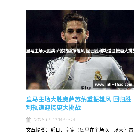
皇马主场大胜奥萨苏纳重振雄风 回归胜
利轨道迎接更大挑战
2026-05-13 14:59:24
文章摘要：近日，皇家马德里在主场以一场大胜击