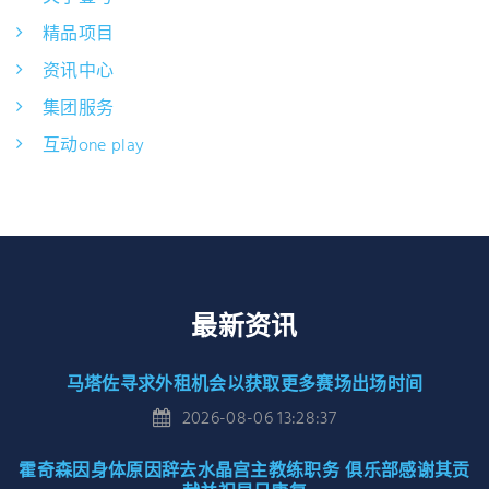
精品项目
资讯中心
集团服务
互动one play
最新资讯
马塔佐寻求外租机会以获取更多赛场出场时间
2026-08-06 13:28:37
霍奇森因身体原因辞去水晶宫主教练职务 俱乐部感谢其贡