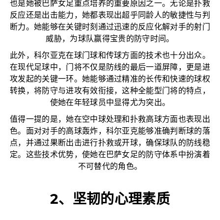
也是她被巴萨女足重点培养的重要原因之一。无论是扑救
反应还是出击能力，她都表现出超乎同龄人的敏捷性与判
断力。她能够在关键时刻通过迅速的反应化解对手的射门
威胁，为球队赢得宝贵的防守时间。
此外，科尔亚克在球门球和传球方面的技术也十分出众。
在现代足球中，门将不仅是防线的最后一道屏障，更是进
攻发起的关键一环。她能够通过精准的长传和快速的球权
转换，将防守与进攻有效衔接，这种全能型门将的特点，
使她在年轻球员中显得尤为突出。
值得一提的是，她在空中球处理和扑救高球方面也表现出
色。面对对手的高球轰炸，科尔亚克能够准确判断球的落
点，并通过果断出击进行扑救或开球，确保球队的防线稳
定。这些技术优势，使她在巴萨女足的防守体系中扮演着
不可替代的角色。
2、坚韧的心理素质