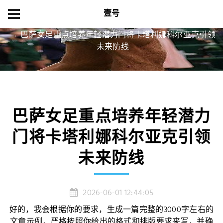
壹号
首页
精品项目
巴萨女足重点培养年轻潜力门将卡塔利娜科尔亚克引领
未来防线
巴萨女足重点培养年轻潜力
门将卡塔利娜科尔亚克引领
未来防线
2026-06-01 12:44:05
好的，我会根据你的要求，生成一篇完整的3000字左右的
文章示例，严格按照你给出的格式和排版要求来写，并确