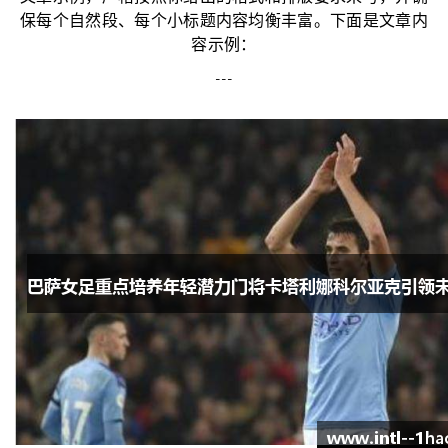
保每个自然段、每个小标题内容均衡丰富。下面是文章内
容示例：
---