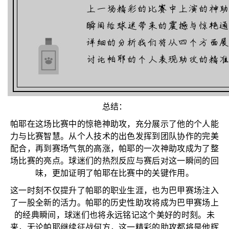
总结：
帕耶在这场比赛中的惊艳神助攻，充分展示了他的个人能
力与比赛智慧。从个人技术的出色发挥到团队协作的完美
配合，再到赛场气氛的高涨，帕耶的一次神助攻成为了整
场比赛的亮点。球迷们的热烈反应与赛后对这一瞬间的回
味，更加证明了帕耶在比赛中的关键作用。
这一时刻不仅提升了帕耶的职业生涯，也为巴甲赛场注入
了一股全新的活力。帕耶的历史性助攻将成为巴甲赛场上
的经典瞬间，球迷们也将永远铭记这个美好的时刻。未
来，无论帕耶继续征战何方，这一精彩的助攻都将是他辉