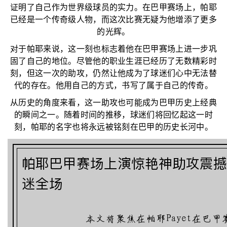
证明了自己作为世界级球员的实力。在巴甲赛场上，帕耶
已经是一个传奇级人物，而这次比赛无疑为他增添了更多
的光辉。
对于帕耶来说，这一刻也标志着他在巴甲赛场上进一步巩
固了自己的地位。尽管他的职业生涯已经历了无数精彩时
刻，但这一次的助攻，仍然让他成为了球迷们心中无法替
代的存在。他用自己的方式，书写了属于自己的传奇。
从历史的角度来看，这一助攻也可能成为巴甲历史上经典
的瞬间之一。随着时间的推移，球迷们将回忆起这一时
刻，帕耶的名字也将永远被铭刻在巴甲的历史长河中。