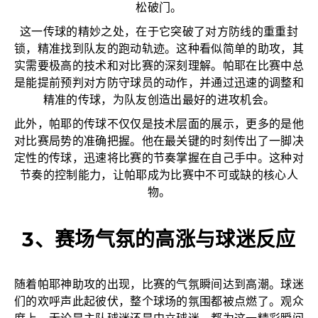
松破门。
这一传球的精妙之处，在于它突破了对方防线的重重封
锁，精准找到队友的跑动轨迹。这种看似简单的助攻，其
实需要极高的技术和对比赛的深刻理解。帕耶在比赛中总
是能提前预判对方防守球员的动作，并通过迅速的调整和
精准的传球，为队友创造出最好的进攻机会。
此外，帕耶的传球不仅仅是技术层面的展示，更多的是他
对比赛局势的准确把握。他在最关键的时刻传出了一脚决
定性的传球，迅速将比赛的节奏掌握在自己手中。这种对
节奏的控制能力，让帕耶成为比赛中不可或缺的核心人
物。
3、赛场气氛的高涨与球迷反应
随着帕耶神助攻的出现，比赛的气氛瞬间达到高潮。球迷
们的欢呼声此起彼伏，整个球场的氛围都被点燃了。观众