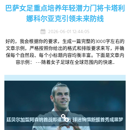
巴萨女足重点培养年轻潜力门将卡塔利
娜科尔亚克引领未来防线
2026-06-01 12:44:05
好的，我会根据你的要求，生成一篇完整的3000字左右的
文章示例，严格按照你给出的格式和排版要求来写，并确
保每个自然段、每个小标题内容均衡丰富。下面是文章内
容示例： ---随着女子足球在全球范围内的快速...