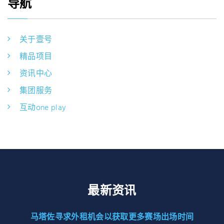
导航
关于壹号
精品项目
资讯中心
集团服务
互动one play
最新资讯
马塔佐寻求外租机会以获取更多赛场出场时间