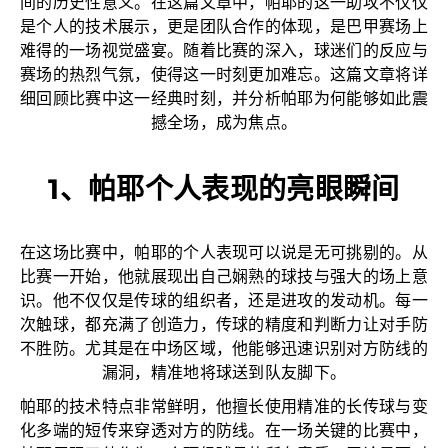
间的历史性意义。在这篇文章中，帕耶的这一助攻不仅仅
是个人的技术展示，更是团队合作的体现，是巴甲赛场上
难得的一场视觉盛宴。随着比赛的深入，球迷们的反应与
赛场的热烈气氛，使得这一时刻更加难忘。这篇文章将详
细回顾比赛中这一经典时刻，并分析帕耶为何能够如此震
撼全场，成为焦点。
1、帕耶个人表现的亮眼瞬间
在这场比赛中，帕耶的个人表现可以说是无可挑剔的。从
比赛一开始，他就展现出自己娴熟的球技与强大的场上意
识。他不仅仅是传球的组织者，还是进攻的发动机。每一
次触球，都充满了创造力，传球的精度和判断力让对手防
不胜防。尤其是在中场区域，他能够迅速识别对方防线的
漏洞，精准地将球送到队友脚下。
帕耶的技术特点非常鲜明，他擅长使用精准的长传球与变
化多端的短传来穿透对方的防线。在一场关键的比赛中，