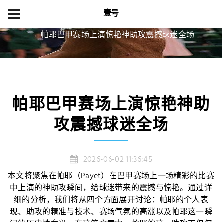
壹号
首页
精品项目
帕耶巴甲赛场上演惊艳神助攻震撼球迷全场
帕耶巴甲赛场上演惊艳神助
攻震撼球迷全场
2026-06-02 11:36:45
本文将聚焦在帕耶（Payet）在巴甲赛场上一场精彩的比赛
中上演的神助攻瞬间，给球迷带来的震撼与惊艳。通过详
细的分析，我们将从四个方面展开讨论：帕耶的个人表
现、助攻的精准与技术、赛场气氛的高涨以及帕耶这一瞬