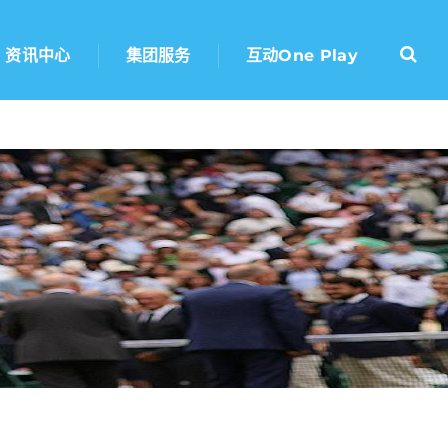
资讯中心
集团服务
互动one Play