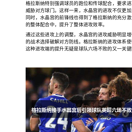
格拉斯纳特别强调球员的跑位和传球配合，要求进
威胁对方球门。这样一来，水晶宫的进攻不仅更加
同时，水晶宫的前锋线也得到了格拉斯纳的充分激
的整体配合中，提升了整体进攻效率。
通过这些进攻上的调整，水晶宫的进攻威胁明显增
的战术选择破解对方防线。格拉斯纳的进攻体系使
这种进攻端的提升无疑是球队六场不败的又一关键