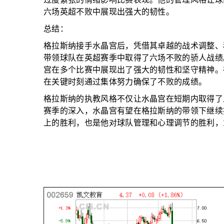
过度紧张的情绪影响比赛表现。他的管理风格让球
六场英超不败中展现出强大的韧性。
总结：
格拉斯纳接手水晶宫后，凭借其卓越的战术调整、
带领球队在英超赛季中取得了六场不败的骄人战绩
宫在多个比赛中展现出了强大的韧性和坚守精神。
在关键时刻通过集体努力确保了不败的成绩。
格拉斯纳的执教风格不仅让水晶宫在短期内取得了
赛季的深入，水晶宫有望在格拉斯纳的带领下继续
上的胜利，也是他对球队管理和心理调节的胜利，