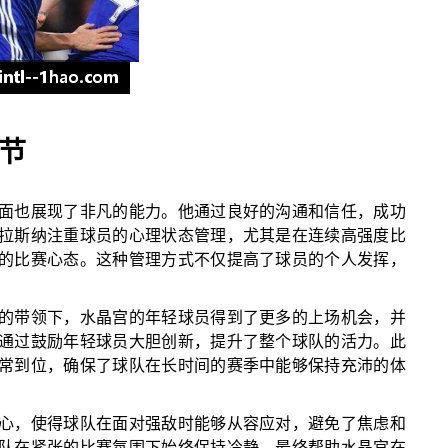
节
面也展现了非凡的能力。他通过良好的沟通和信任，成功
拉斯纳注重球员的心理状态管理，尤其是在连续高强度比
的比赛心态。这种管理方式不仅提高了球员的个人发挥，
的带领下，水晶宫的年轻球员得到了更多的上场机会，并
通过鼓励年轻球员大胆创新，提升了整个球队的活力。此
常到位，确保了球队在长时间的赛季中能够保持充沛的体
心，使得球队在面对强敌时能够从容应对，避免了焦虑和