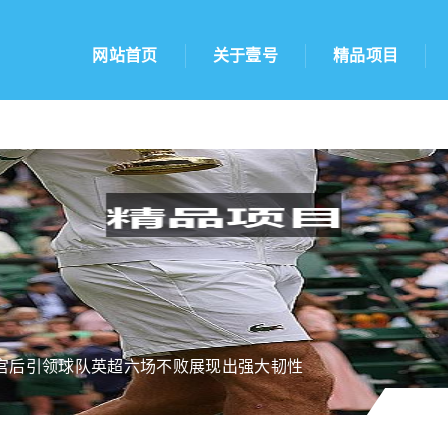
网站首页
关于壹号
精品项目
宫后引领球队英超六场不败展现出强大韧性