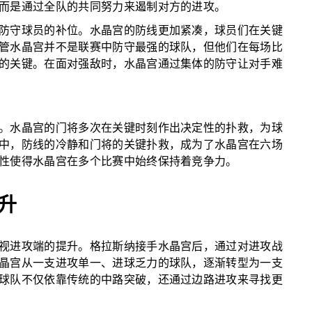
而是通过全队的共同努力来遏制对方的进攻。
防守球员的补位。水晶宫的防线更加紧凑，球员们在关键
管水晶宫并不是联赛中防守最强的球队，但他们在每场比
的关键。在面对强敌时，水晶宫通过集体的防守让对手难
。水晶宫的门将多次在关键时刻作出决定性的扑救，为球
中，防线的冷静和门将的关键扑救，成为了水晶宫在六场
性使得水晶宫在多个比赛中始终保持着竞争力。
升
视进攻端的提升。格拉斯纳接手水晶宫后，通过对进攻战
晶宫从一支进攻单一、进球乏力的球队，逐渐转型为一支
球队不仅依靠传统的中路突破，还通过边路进攻来寻找更