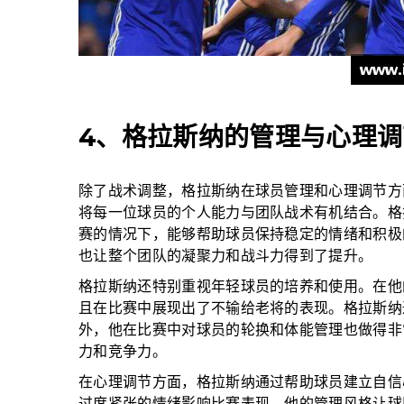
4、格拉斯纳的管理与心理调
除了战术调整，格拉斯纳在球员管理和心理调节方
将每一位球员的个人能力与团队战术有机结合。格
赛的情况下，能够帮助球员保持稳定的情绪和积极
也让整个团队的凝聚力和战斗力得到了提升。
格拉斯纳还特别重视年轻球员的培养和使用。在他
且在比赛中展现出了不输给老将的表现。格拉斯纳
外，他在比赛中对球员的轮换和体能管理也做得非
力和竞争力。
在心理调节方面，格拉斯纳通过帮助球员建立自信